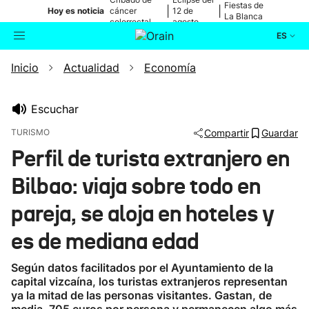
Fiestas de
|
|
Hoy es noticia
cáncer
12 de
La Blanca
colorrectal
agosto
ES
Inicio
Actualidad
Economía
Actualidad
Buscador
Política
Escuchar
TURISMO
Compartir
Guardar
Cultura
Perfil de turista extranjero en
Bilbao: viaja sobre todo en
Ikusmiran
pareja, se aloja en hoteles y
Eguraldia
es de mediana edad
Según datos facilitados por el Ayuntamiento de la
capital vizcaína, los turistas extranjeros representan
ya la mitad de las personas visitantes. Gastan, de