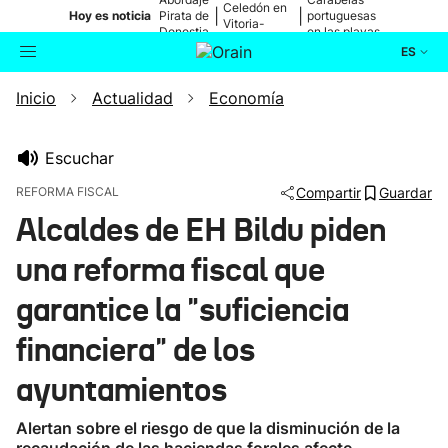
Celedón en
|
|
Hoy es noticia
Pirata de
portuguesas
Vitoria-
Donostia
en las playas
Gasteiz
ES
Inicio
Actualidad
Economía
Actualidad
Buscador
Política
Escuchar
REFORMA FISCAL
Compartir
Guardar
Cultura
Alcaldes de EH Bildu piden
una reforma fiscal que
Ikusmiran
garantice la "suficiencia
Eguraldia
financiera" de los
ayuntamientos
Alertan sobre el riesgo de que la disminución de la