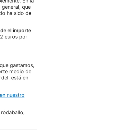
lemente. En la
 general, que
do ha sido de
de el importe
12 euros por
 que gastamos,
orte medio de
rdel, está en
en nuestro
 rodaballo,