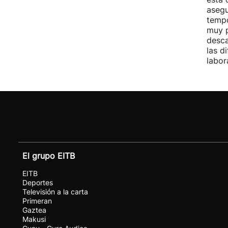
asegu
tempo
muy p
desca
las d
labor
El grupo EITB
EITB
Deportes
Televisión a la carta
Primeran
Gaztea
Makusi