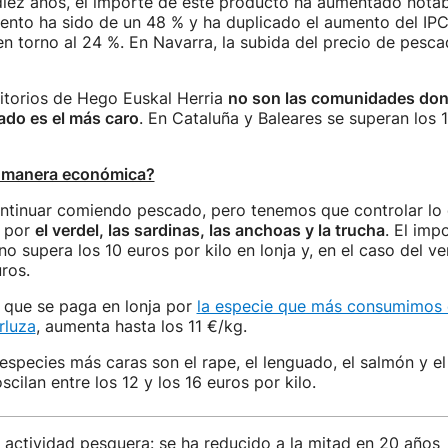
diez años, el importe de este producto ha aumentado notab
ento ha sido de un 48 % y ha duplicado el aumento del IPC
 torno al 24 %. En Navarra, la subida del precio de pesca
rritorios de Hego Euskal Herria
no son las comunidades don
ado es el más caro
. En Cataluña y Baleares se superan los 
 manera económica?
ntinuar comiendo pescado, pero tenemos que controlar lo
 por
el verdel, las sardinas, las anchoas y la trucha
. El imp
o supera los 10 euros por kilo en lonja y, en el caso del ve
ros.
 que se paga en lonja por
la especie que más consumimos 
erluza
, aumenta hasta los 11 €/kg.
 especies más caras son el rape, el lenguado, el salmón y el
cilan entre los 12 y los 16 euros por kilo.
 actividad pesquera: se ha reducido a la mitad en 20 años