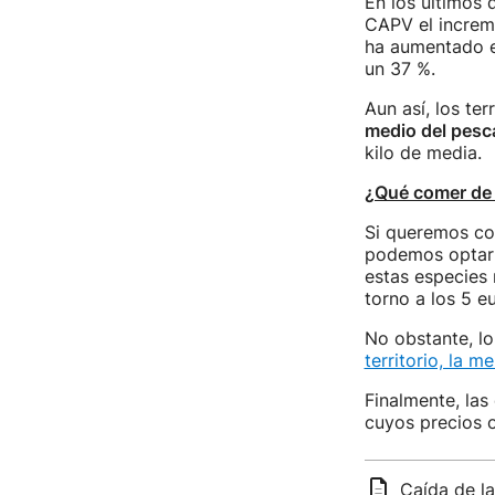
En los últimos 
CAPV el increm
ha aumentado en
un 37 %.
Aun así, los te
medio del pesc
kilo de media.
¿Qué comer de
Si queremos co
podemos optar
estas especies n
torno a los 5 eu
No obstante, lo
territorio, la m
Finalmente, las
cuyos precios os
Caída de la