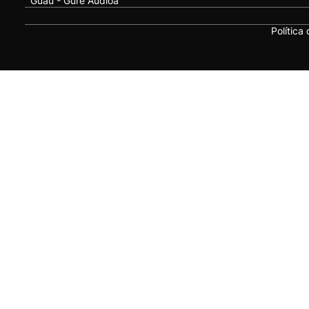
Guau - Gure Audioa
Política