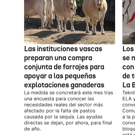
Las instituciones vascas
Los
preparan una compra
se 
conjunta de forrajes para
con
apoyar a las pequeñas
de t
explotaciones ganaderas
La 
La medida se concretará este mes tras
Tekni
una encuesta para conocer las
ELA y
necesidades reales del sector más
conve
afectado por la falta de pastos
Comu
causada por la sequía. Las ayudas
a la 
directas se dejan, por ahora, para final
conve
de año.
bloqu
está 