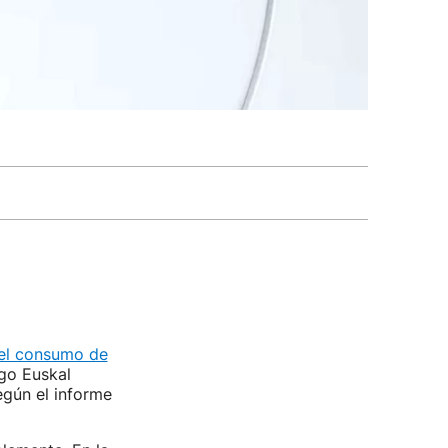
el consumo de
go Euskal
egún el informe