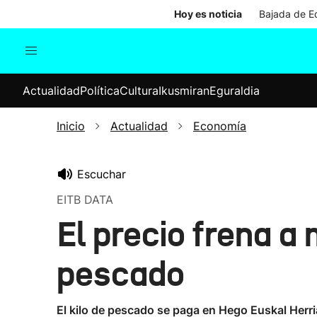
Hoy es noticia
Bajada de Ed
Actualidad
Política
Cul
Actualidad
Política
Cultura
Ikusmiran
Eguraldia
Sociedad
Elecciones
Economía
Inicio
Actualidad
Economía
Internacional
Escuchar
EITB DATA
El precio frena a
pescado
El kilo de pescado se paga en Hego Euskal Herri