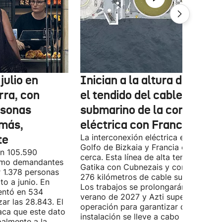
julio en
Inician a la altura de Lemo
rra, con
el tendido del cable
rsonas
submarino de la conexión
más,
eléctrica con Francia
te
La interconexión eléctrica entre el
Golfo de Bizkaia y Francia está más
on 105.590
cerca. Esta línea de alta tensión unirá
como demandantes
Gatika con Cubnezais y contará con
 1.378 personas
276 kilómetros de cable submarino.
o a junio. En
Los trabajos se prolongarán hasta
entó en 534
verano de 2027 y Azti supervisará la
ar las 28.843. El
operación para garantizar que la
aca que este dato
instalación se lleve a cabo minimizan
palmente a la