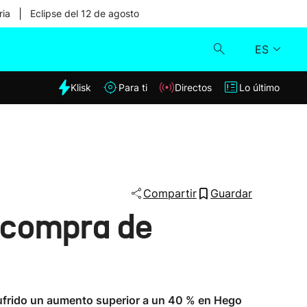
|
ria
Eclipse del 12 de agosto
ES
dia
Klisk
Para ti
Directos
Lo último
Klisk
Directos
Para ti
Compartir
Guardar
a compra de
Lo último
 sufrido un aumento superior a un 40 % en Hego