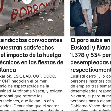
 sindicatos convocantes
El paro sube en 
muestran satisfechos
Euskadi y Nava
 el impacto de la huelga
1.378 y 534 pe
écnicos en las fiestas de
desempleadas 
Blanca
respectivamen
kariok, ESK, LAB, UGT, CCOO,
Euskadi cerró julio c
 CNT negocian el primer
personas inscritas 
nio de espectáculos de la
de empleo tras sumar
nidad Autónoma Vasca, y exigen
desempleadas respect
patronal que retome las
Navarra, el paro aum
rsaciones, que llevan un año
personas hasta alcanz
eadas. Denuncian que el sector
Gobierno Vasco dest
completamente desregularizado y
está vinculado princi