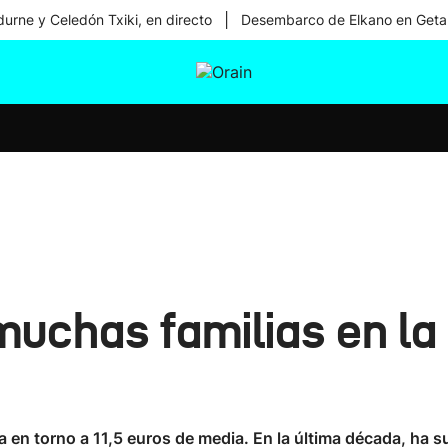
|
urne y Celedón Txiki, en directo
Desembarco de Elkano en Geta
tura
Ikusmiran
Egural
Salud
Tecnología
 muchas familias en l
a en torno a 11,5 euros de media. En la última década, ha