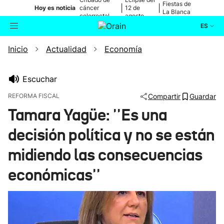
Fiestas de
|
|
Hoy es noticia
cáncer
12 de
La Blanca
colorrectal
agosto
ES
Inicio
Actualidad
Economía
Actualidad
Buscador
Política
Escuchar
REFORMA FISCAL
Compartir
Guardar
Cultura
Tamara Yagüe: ''Es una
decisión política y no se están
Ikusmiran
midiendo las consecuencias
Eguraldia
económicas''