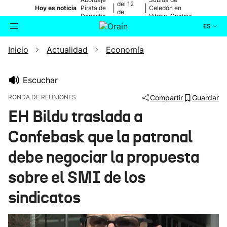
del 12
|
|
Hoy es noticia
Pirata de
Celedón en
de
Donostia
Vitoria-Gasteiz
agosto
ES
Inicio
Actualidad
Economía
Actualidad
Buscador
Política
Escuchar
RONDA DE REUNIONES
Compartir
Guardar
Cultura
EH Bildu traslada a
Confebask que la patronal
Ikusmiran
debe negociar la propuesta
Eguraldia
sobre el SMI de los
sindicatos