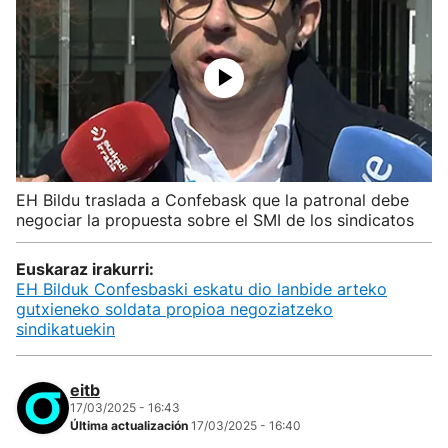
EH Bildu traslada a Confebask que la patronal debe
negociar la propuesta sobre el SMI de los sindicatos
Euskaraz irakurri:
EH Bilduk Confesbaski eskatu dio lanbide arteko
gutxieneko soldata propioa negoziatzeko
sindikatuekin
eitb
17/03/2025 - 16:43
Última actualización
17/03/2025 - 16:40