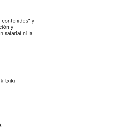
 contenidos" y
ción y
salarial ni la
k txiki
x