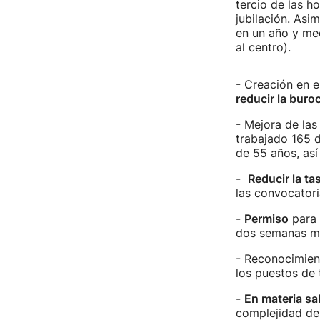
tercio de las ho
jubilación. Asi
en un año y med
al centro).
- Creación en e
reducir la buro
- Mejora de las
trabajado 165 d
de 55 años, así
-
Reducir la ta
las convocator
-
Permiso
para 
dos semanas má
- Reconocimien
los puestos de 
-
En materia sal
complejidad de