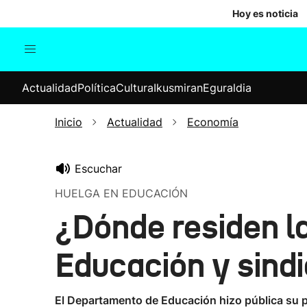
Hoy es noticia
Actualidad
Política
Cul
Actualidad
Política
Cultura
Ikusmiran
Eguraldia
Sociedad
Elecciones
Economía
Inicio
Actualidad
Economía
Internacional
Escuchar
HUELGA EN EDUCACIÓN
¿Dónde residen la
Educación y sind
El Departamento de Educación hizo pública su p