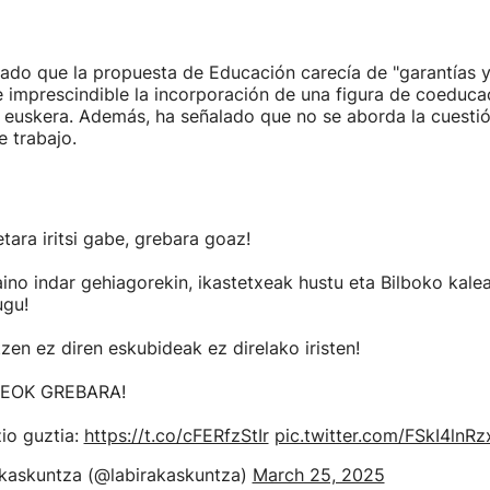
ado que la propuesta de Educación carecía de "garantías y
e imprescindible la incorporación de una figura de coeduca
euskera. Además, ha señalado que no se aborda la cuestión 
e trabajo.
tara iritsi gabe, grebara goaz!
aino indar gehiagorekin, ikastetxeak hustu eta Bilboko kalea
ugu!
zen ez diren eskubideak ez direlako iristen!
LEOK GREBARA!
io guztia:
https://t.co/cFERfzStIr
pic.twitter.com/FSkI4lnRz
kaskuntza (@labirakaskuntza)
March 25, 2025