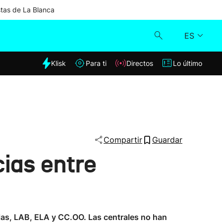
stas de La Blanca
ES
dia
Klisk
Para ti
Directos
Lo último
Klisk
Directos
Para ti
Compartir
Guardar
cias entre
Lo último
las, LAB, ELA y CC.OO. Las centrales no han