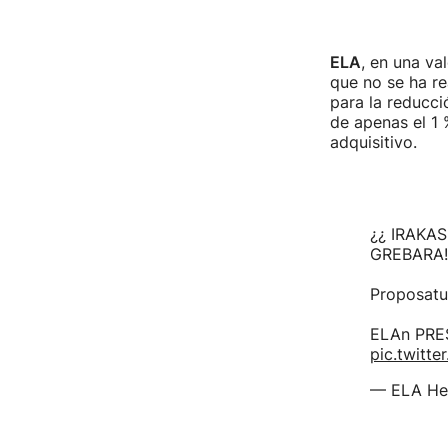
ELA
, en una va
que no se ha re
para la reducci
de apenas el 1 
adquisitivo.
¿¿ IRAKA
GREBARA!
Proposatu
ELAn PRE
pic.twitt
— ELA He