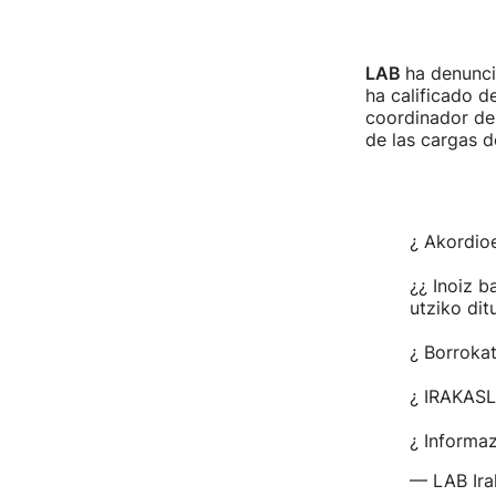
LAB
ha denunci
ha calificado d
coordinador de 
de las cargas d
¿ Akordioe
¿¿ Inoiz b
utziko dit
¿ Borrokat
¿ IRAKAS
¿ Informaz
— LAB Ira