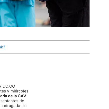
ak?
A y CC.OO
tes y miércoles
aria de la CAV
.
sentantes de
a madrugada sin