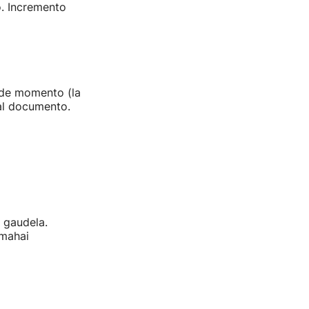
o. Incremento
 de momento (la
al documento.
 gaudela.
 mahai