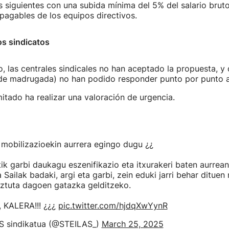
s siguientes con una subida mínima del 5% del salario brut
pagables de los equipos directivos.
os sindicatos
 las centrales sindicales no han aceptado la propuesta, y
de madrugada) no han podido responder punto por punto 
mitado ha realizar una valoración de urgencia.
 mobilizazioekin aurrera egingo dugu ¿¿
k garbi daukagu eszenifikazio eta itxurakeri baten aurrean
Sailak badaki, argi eta garbi, zein eduki jarri behar dituen
iztuta dagoen gatazka gelditzeko.
, KALERA!!! ¿¿¿
pic.twitter.com/hjdqXwYynR
 sindikatua (@STEILAS_)
March 25, 2025