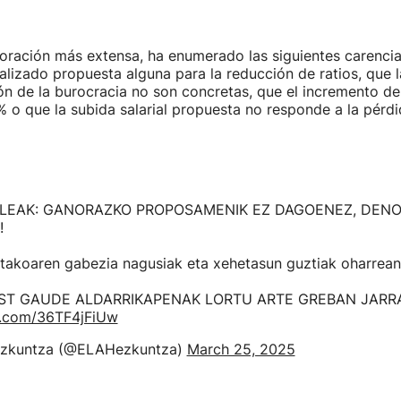
loración más extensa, ha enumerado las siguientes carenci
alizado propuesta alguna para la reducción de ratios, que 
ón de la burocracia no son concretas, que el incremento de
% o que la subida salarial propuesta no responde a la pérd
SLEAK: GANORAZKO PROPOSAMENIK EZ DAGOENEZ, DEN
!
takoaren gabezia nagusiak eta xehetasun guztiak oharrean
ST GAUDE ALDARRIKAPENAK LORTU ARTE GREBAN JARRA
er.com/36TF4jFiUw
zkuntza (@ELAHezkuntza)
March 25, 2025