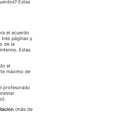
cuerdos? Estas
ra el acuerdo
 tres páginas y
o de la
interino. Estas
do el
mite máximo de
el profesorado
enestar
o).
ilación
(más de