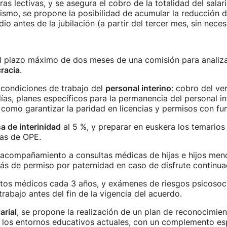
ras lectivas, y se asegura el cobro de la totalidad del salari
mismo, se propone la posibilidad de acumular la reducción d
io antes de la jubilación (a partir del tercer mes, sin nece
l plazo máximo de dos meses de una comisión para analizar,
cracia
.
 condiciones de trabajo del
personal interino
: cobro del v
ías, planes específicos para la permanencia del personal i
 como garantizar la paridad en licencias y permisos con fun
sa de interinidad
al 5 %, y preparar en euskera los temarios
ias de OPE.
acompañamiento a consultas médicas de hijas e hijos men
s de permiso por paternidad en caso de disfrute continua
tos médicos cada 3 años, y exámenes de riesgos psicosoci
trabajo antes del fin de la vigencia del acuerdo.
arial
, se propone la realización de un plan de reconocimien
 los entornos educativos actuales, con un complemento esp