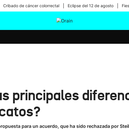
|
|
Cribado de cáncer colorrectal
Eclipse del 12 de agosto
Fie
tura
Ikusmiran
Egural
Salud
Tecnología
s principales diferen
icatos?
ropuesta para un acuerdo, que ha sido rechazada por Stei