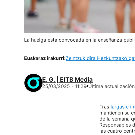
La huelga está convocada en la enseñanza públic
Euskaraz irakurri:
Zeintzuk dira Hezkuntzako ga
E. G. | EITB Media
25/03/2025 - 11:29
Última actualización
Tras
largas e i
mantienen su c
de la semana q
Responsables d
las cuatro cent