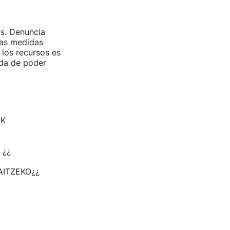
as. Denuncia
las medidas
 los recursos es
ida de poder
OK
 ¿¿
ITZEKO¿¿