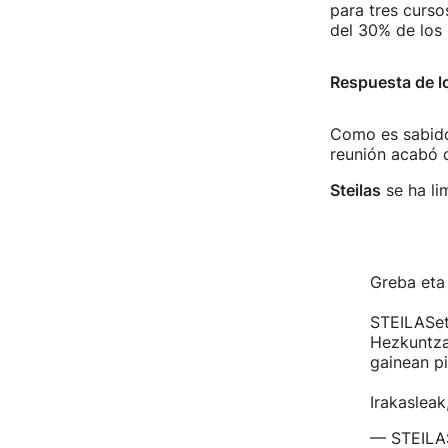
para tres curso
del 30% de los 
Respuesta de l
Como es sabido,
reunión acabó 
Steilas
se ha li
Greba eta
STEILASeti
Hezkuntza 
gainean p
Irakasleak
— STEILAS