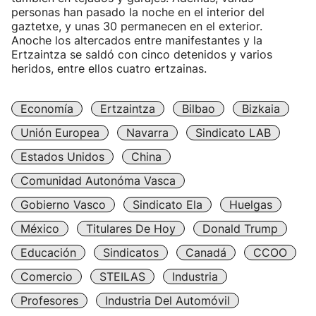
personas han pasado la noche en el interior del
gaztetxe, y unas 30 permanecen en el exterior.
Anoche los altercados entre manifestantes y la
Ertzaintza se saldó con cinco detenidos y varios
heridos, entre ellos cuatro ertzainas.
Economía
Ertzaintza
Bilbao
Bizkaia
Unión Europea
Navarra
Sindicato LAB
Estados Unidos
China
Comunidad Autonóma Vasca
Gobierno Vasco
Sindicato Ela
Huelgas
México
Titulares De Hoy
Donald Trump
Educación
Sindicatos
Canadá
CCOO
Comercio
STEILAS
Industria
Profesores
Industria Del Automóvil