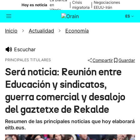
Crisis
Negociaciones
|
|
Hoy es noticia
en
migratoria
EEUU-Irán
Vitoria-
Gasteiz
ES
Inicio
Actualidad
Economía
Actualidad
Buscador
Política
Escuchar
PRINCIPALES TITULARES
Compartir
Guardar
Cultura
Será noticia: Reunión entre
Educación y sindicatos,
Ikusmiran
guerra comercial y desalojo
Eguraldia
del gaztetxe de Rekalde
Resumen de las principales noticias que hoy elaborará
eitb.eus.