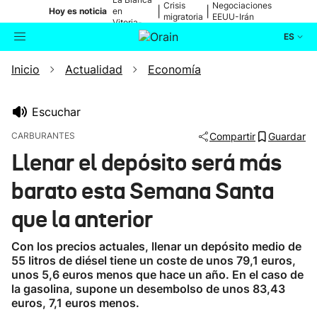
Crisis
Negociaciones
|
|
Hoy es noticia
en
migratoria
EEUU-Irán
Vitoria-
Gasteiz
ES
Inicio
Actualidad
Economía
Actualidad
Buscador
Política
Escuchar
CARBURANTES
Compartir
Guardar
Cultura
Llenar el depósito será más
barato esta Semana Santa
Ikusmiran
que la anterior
Eguraldia
Con los precios actuales, llenar un depósito medio de
55 litros de diésel tiene un coste de unos 79,1 euros,
unos 5,6 euros menos que hace un año. En el caso de
la gasolina, supone un desembolso de unos 83,43
euros, 7,1 euros menos.