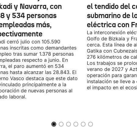
kadi y Navarra, con
el tendido del 
78 y 534 personas
submarino de l
empleadas más,
eléctrica con F
pectivamente
La interconexión eléct
Golfo de Bizkaia y Fr
di cerró julio con 105.590
cerca. Esta línea de a
nas inscritas como demandantes
Gatika con Cubnezais
pleo tras sumar 1.378 personas
276 kilómetros de ca
pleadas respecto a junio. En
Los trabajos se prol
ra, el paro aumentó en 534
verano de 2027 y Azti
nas hasta alcanzar las 28.843. El
operación para garant
rno Vasco destaca que este dato
instalación se lleve 
vinculado principalmente a la
el impacto en el ecos
poración de nuevas personas al
do laboral.