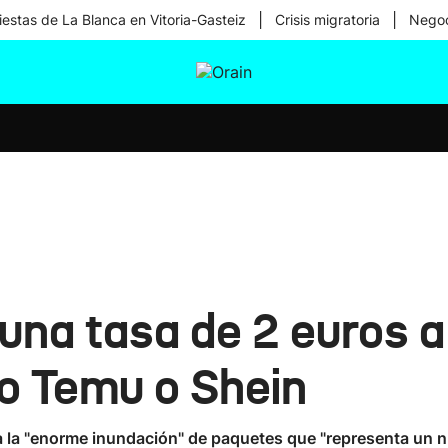
|
|
iestas de La Blanca en Vitoria-Gasteiz
Crisis migratoria
Negoc
tura
Ikusmiran
Egural
Salud
Tecnología
una tasa de 2 euros a
o Temu o Shein
la "enorme inundación" de paquetes que "representa un nue