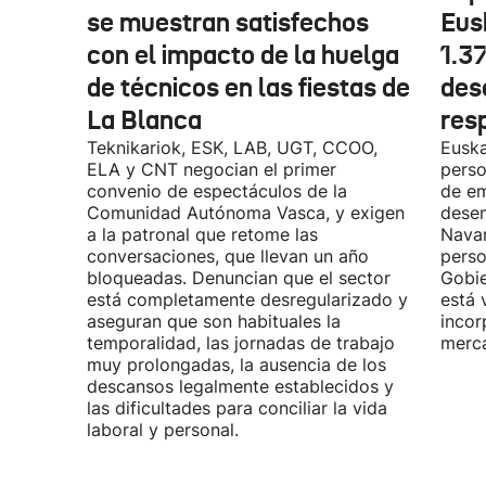
se muestran satisfechos
Eus
con el impacto de la huelga
1.3
de técnicos en las fiestas de
des
La Blanca
res
Teknikariok, ESK, LAB, UGT, CCOO,
Euska
ELA y CNT negocian el primer
perso
convenio de espectáculos de la
de em
Comunidad Autónoma Vasca, y exigen
desem
a la patronal que retome las
Navar
conversaciones, que llevan un año
perso
bloqueadas. Denuncian que el sector
Gobie
está completamente desregularizado y
está 
aseguran que son habituales la
incor
temporalidad, las jornadas de trabajo
merca
muy prolongadas, la ausencia de los
descansos legalmente establecidos y
las dificultades para conciliar la vida
laboral y personal.