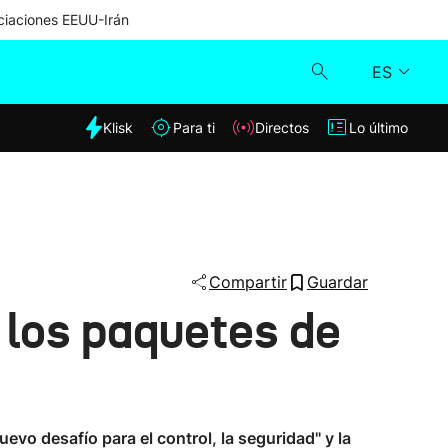
iaciones EEUU-Irán
ES
dia
Klisk
Para ti
Directos
Lo último
Klisk
Directos
Para ti
Compartir
Guardar
 los paquetes de
Lo último
vo desafío para el control, la seguridad" y la