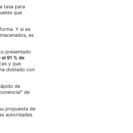
a tasa para
quetes que
forma. Y si es
almacenados, es
nto presentado
e
el 91 % de
cas y que
 ha doblado con
rápido de
ponencial" de
su propuesta de
as autoridades