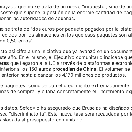
rayado que no se trata de un nuevo "impuesto", sino de un
 coste que supone la gestión de la enorme cantidad de pa
ionar las autoridades de aduanas.
e se trata de "dos euros por paquete pagados por la plata
frecidos por los almacenes en los que esos paquetes son 
de 0,50 euros".
sto así cifra a una iniciativa que ya avanzó en un docume
ste año. En el mismo, el Ejecutivo comunitario indicaba qu
etes
que llegaron a la UE a través de plataformas electróni
inferior a los 150 euros
procedían de China
. El volumen se
 anterior hasta alcanzar los 4.170 millones de productos.
e paquetes "coincide con el crecimiento extremadamente 
ormas de compra" y citaba concretamente el "incremento ex
os datos, Sefcovic ha asegurado que Bruselas ha diseñado 
ea "discriminatoria". Esta nueva tasa será recaudada por l
asladada al presupuesto comunitario.