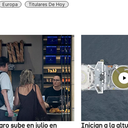
Europa
Titulares De Hoy
aro sube en julio en
Inician a la al