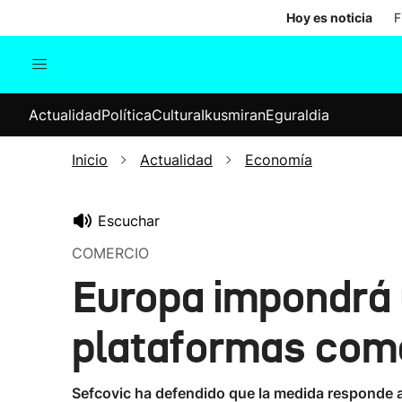
Hoy es noticia
F
Actualidad
Política
Cul
Actualidad
Política
Cultura
Ikusmiran
Eguraldia
Sociedad
Elecciones
Economía
Inicio
Actualidad
Economía
Internacional
Escuchar
COMERCIO
Europa impondrá 
plataformas com
Sefcovic ha defendido que la medida responde a 