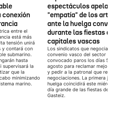
cable
espectáculos apela a la
a conexión
"empatía" de los artistas
rancia
ante la huelga convocada
rica entre el
durante las fiestas de las
ancia está más
capitales vascas
lta tensión unirá
 y contará con
Los sindicatos que negocian el prime
ble submarino.
convenio vasco del sector han
ongarán hasta
convocado paros los días 5, 14 y 26 
 supervisará la
agosto para reclamar mejoras labora
izar que la
y pedir a la patronal que retome las
a cabo minimizando
negociaciones. La primera jornada de
istema marino.
huelga coincidirá este miércoles con 
día grande de las fiestas de Vitoria-
Gasteiz.