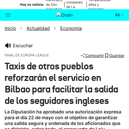
compases
|
|
Hoy es noticia
de San
altas y
de La
Sebastián
tormentas
Blanca
ES
Inicio
Actualidad
Economía
Actualidad
Buscador
Política
Escuchar
FINAL DE EUROPA LEAGUE
Compartir
Guardar
Cultura
Taxis de otros pueblos
reforzarán el servicio en
Ikusmiran
Bilbao para facilitar la salida
Eguraldia
de los seguidores ingleses
La Diputación ha aprobado una autorización expresa
para el día 22 de mayo con el objetivo de garantizar
una salida segura y ordenada de los aficionados que