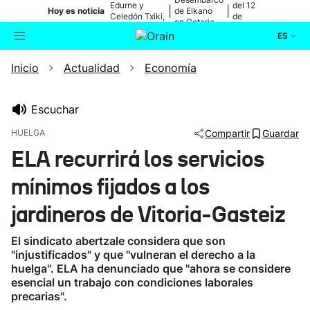
Edurne y
del 12
|
|
Hoy es noticia
de Elkano
Celedón Txiki,
de
en Getaria
en directo
agosto
ES
Inicio
Actualidad
Economía
Actualidad
Buscador
Política
Escuchar
HUELGA
Compartir
Guardar
Cultura
ELA recurrirá los servicios
mínimos fijados a los
Ikusmiran
jardineros de Vitoria-Gasteiz
Eguraldia
El sindicato abertzale considera que son
"injustificados" y que "vulneran el derecho a la
huelga". ELA ha denunciado que "ahora se considere
esencial un trabajo con condiciones laborales
precarias".