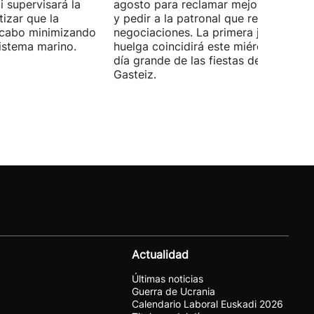
 supervisará la
agosto para reclamar mejoras labora
izar que la
y pedir a la patronal que retome las
a cabo minimizando
negociaciones. La primera jornada de
istema marino.
huelga coincidirá este miércoles con 
día grande de las fiestas de Vitoria-
Gasteiz.
Actualidad
Últimas noticias
Guerra de Ucrania
Calendario Laboral Euskadi 2026