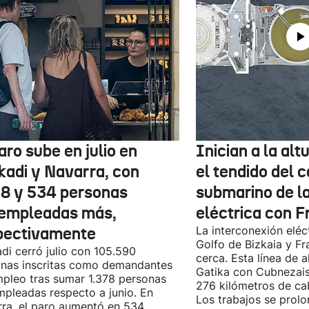
aro sube en julio en
Inician a la al
kadi y Navarra, con
el tendido del 
78 y 534 personas
submarino de l
empleadas más,
eléctrica con F
pectivamente
La interconexión eléct
Golfo de Bizkaia y Fr
di cerró julio con 105.590
cerca. Esta línea de a
nas inscritas como demandantes
Gatika con Cubnezais
pleo tras sumar 1.378 personas
276 kilómetros de ca
pleadas respecto a junio. En
Los trabajos se prol
ra, el paro aumentó en 534