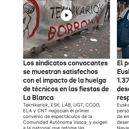
Los sindicatos convocantes
El p
se muestran satisfechos
Eus
con el impacto de la huelga
1.3
de técnicos en las fiestas de
des
La Blanca
res
Teknikariok, ESK, LAB, UGT, CCOO,
Euska
ELA y CNT negocian el primer
perso
convenio de espectáculos de la
de em
Comunidad Autónoma Vasca, y exigen
desem
a la patronal que retome las
Navar