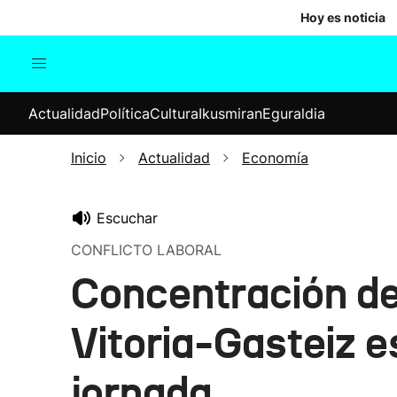
Hoy es noticia
Actualidad
Política
Cul
Actualidad
Política
Cultura
Ikusmiran
Eguraldia
Sociedad
Elecciones
Economía
Inicio
Actualidad
Economía
Internacional
Escuchar
CONFLICTO LABORAL
Concentración d
Vitoria-Gasteiz e
jornada