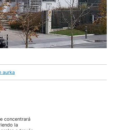
n aurka
se concentrará
riendo la