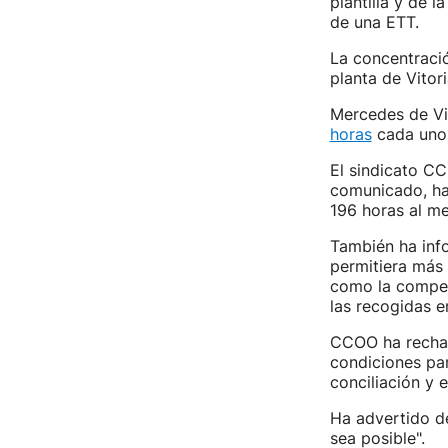
plantilla y de 
de una ETT.
La concentració
planta de Vitor
Mercedes de Vi
horas
cada uno
El sindicato CC
comunicado, ha 
196 horas al me
También ha inf
permitiera más
como la compen
las recogidas e
CCOO ha rechaz
condiciones par
conciliación y 
Ha advertido de
sea posible".