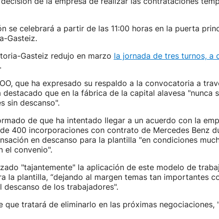
la decisión de la empresa de realizar las contrataciones tem
n se celebrará a partir de las 11:00 horas en la puerta princ
ia-Gasteiz.
toria-Gasteiz redujo en marzo
la jornada de tres turnos, a
.
OO, que ha expresado su respaldo a la convocatoria a trav
destacado que en la fábrica de la capital alavesa "nunca 
s sin descanso".
ormado de que ha intentado llegar a un acuerdo con la em
 de 400 incorporaciones con contrato de Mercedes Benz du
sación en descanso para la plantilla "en condiciones muc
n el convenio".
ado "tajantemente" la aplicación de este modelo de trabaj
a la plantilla, “dejando al margen temas tan importantes c
el descanso de los trabajadores".
 que tratará de eliminarlo en las próximas negociaciones, 