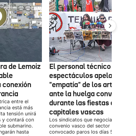
tura de Lemoiz
El personal técnico de
cable
espectáculos apela a la
a conexión
"empatía" de los artistas
rancia
ante la huelga convocada
rica entre el
durante las fiestas de las
ancia está más
capitales vascas
lta tensión unirá
 y contará con
Los sindicatos que negocian el prime
ble submarino.
convenio vasco del sector han
ongarán hasta
convocado paros los días 5, 14 y 26 