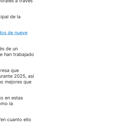
porales a través
ipal de la
 dos de nueve
és de un
se han trabajado
presa que
rante 2025, así
ho mejores que
o en estas
omo la
"en cuanto ello