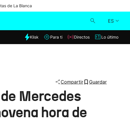
stas de La Blanca
ES
dia
Klisk
Para ti
Directos
Lo último
Klisk
Directos
Para ti
Compartir
Guardar
a de Mercedes
Lo último
 novena hora de