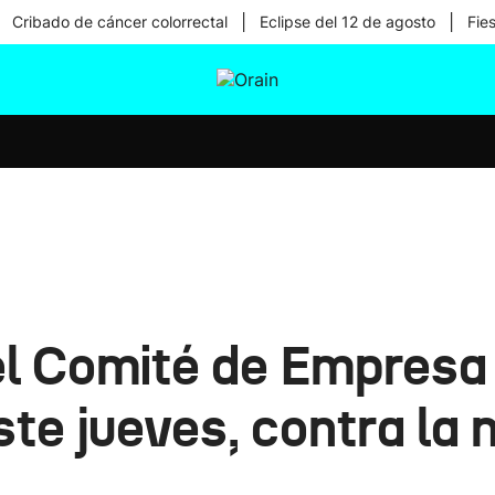
|
|
Cribado de cáncer colorrectal
Eclipse del 12 de agosto
Fie
tura
Ikusmiran
Egural
Salud
Tecnología
el Comité de Empres
ste jueves, contra la