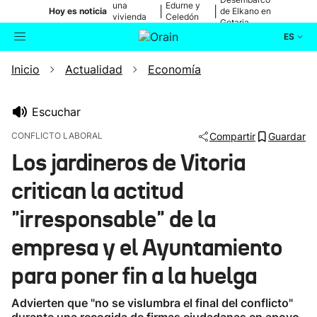
una
Edurne y
|
|
Hoy es noticia
de Elkano en
vivienda
Celedón
Getaria
de Bilbao
Txiki
ES
Inicio
Actualidad
Economía
Actualidad
Buscador
Política
Escuchar
CONFLICTO LABORAL
Compartir
Guardar
Cultura
Los jardineros de Vitoria
critican la actitud
Ikusmiran
"irresponsable" de la
Eguraldia
empresa y el Ayuntamiento
para poner fin a la huelga
Advierten que "no se vislumbra el final del conflicto"