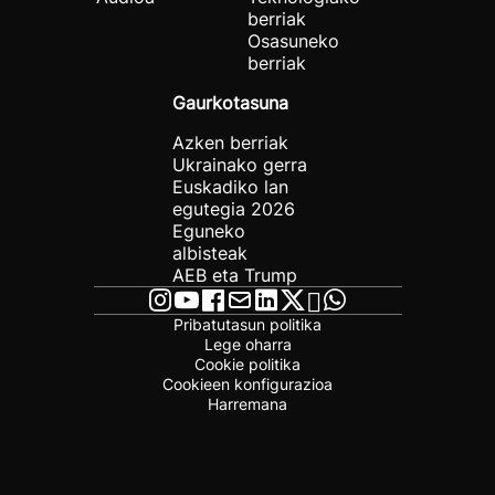
berriak
Osasuneko
berriak
Gaurkotasuna
Azken berriak
Ukrainako gerra
Euskadiko lan
egutegia 2026
Eguneko
albisteak
AEB eta Trump
Pribatutasun politika
Lege oharra
Cookie politika
Cookieen konfigurazioa
Harremana