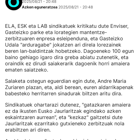
2025/08/21 - 20:48
Azken eguneratzea
2025/08/21 - 20:48
ELA, ESK eta LAB sindikatuek kritikatu dute Enviser,
Gasteizko parke eta lorategien mantentze-
zerbitzuaren enpresa esleipenduna, eta Gasteizko
Udala "arduragabe" jokatzen ari direla lorezainek
beren lan-baldintzak hobetzeko. Dagoeneko 100 egun
baino gehiago igaro dira greba abiatu zutenetik, eta
oraindik ez dirudi saiakerarik dagoenik horri amaiera
ematen saiatzeko.
Salaketa ostegun eguerdian egin dute, Andre Maria
Zuriaren plazan, eta, aldi berean, euren aldarrikapenak
babesteko herritarren sinadurak biltzen aritu dira.
Sindikatuek ohartarazi dutenez, "gatazkaren amaiera
ez da ikusten Eusko Jaurlaritzak egindako azken
eskaintzaren aurrean", eta "kezkaz" gaitzetsi dute
Jaurlaritzak ezarritako gutxieneko zerbitzuak nola
erabiltzen ari diren.