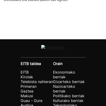
EITB taldea
Orain
EITB
Ekonomiako
Kirolak
berriak
Telebista nahieran
Gizarteko berriak
Primeran
Nazioarteko
Gaztea
berriak
Makusi
Politikako berriak
Guau - Gure
Kulturako berriak
Audioa
Teknologiako