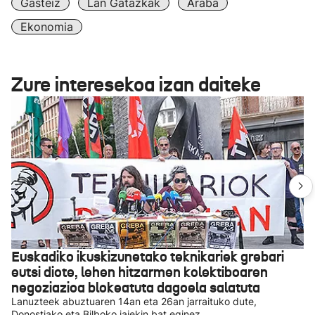
Gasteiz
Lan Gatazkak
Araba
Ekonomia
Zure interesekoa izan daiteke
Euskadiko ikuskizunetako teknikariek grebari
eutsi diote, lehen hitzarmen kolektiboaren
negoziazioa blokeatuta dagoela salatuta
Lanuzteek abuztuaren 14an eta 26an jarraituko dute,
Donostiako eta Bilboko jaiekin bat eginez.