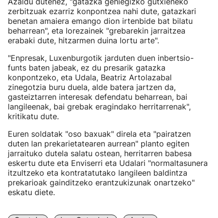
Azaldu dutenez, "gatazka gehiegizko gutxieneko
zerbitzuak ezarriz konpontzea nahi dute, gatazkari
benetan amaiera emango dion irtenbide bat bilatu
beharrean", eta lorezainek "grebarekin jarraitzea
erabaki dute, hitzarmen duina lortu arte".
"Enpresak, Luxenburgotik jarduten duen inbertsio-
funts baten jabeak, ez du presarik gatazka
konpontzeko, eta Udala, Beatriz Artolazabal
zinegotzia buru duela, alde batera jartzen da,
gasteiztarren interesak defendatu beharrean, bai
langileenak, bai grebak eragindako herritarrenak",
kritikatu dute.
Euren soldatak "oso baxuak" direla eta "pairatzen
duten lan prekarietatearen aurrean" planto egiten
jarraituko dutela salatu ostean, herritarren babesa
eskertu dute eta Enviserri eta Udalari "normaltasunera
itzultzeko eta kontratatutako langileen baldintza
prekarioak gainditzeko erantzukizunak onartzeko"
eskatu diete.