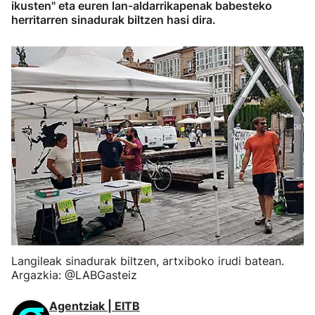
ikusten" eta euren lan-aldarrikapenak babesteko
herritarren sinadurak biltzen hasi dira.
Langileak sinadurak biltzen, artxiboko irudi batean.
Argazkia: @LABGasteiz
Agentziak | EITB