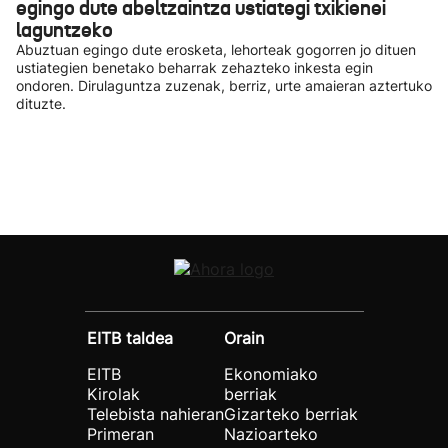
egingo dute abeltzaintza ustiategi txikienei
laguntzeko
Abuztuan egingo dute erosketa, lehorteak gogorren jo dituen
ustiategien benetako beharrak zehazteko inkesta egin
ondoren. Dirulaguntza zuzenak, berriz, urte amaieran aztertuko
dituzte.
EITB taldea
Orain
EITB
Ekonomiako
Kirolak
berriak
Telebista nahieran
Gizarteko berriak
Primeran
Nazioarteko