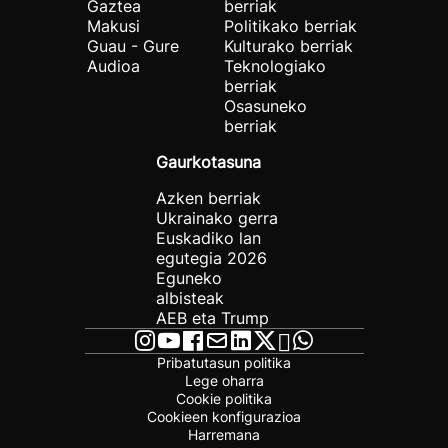
Gaztea
berriak
Makusi
Politikako berriak
Guau - Gure
Kulturako berriak
Audioa
Teknologiako
berriak
Osasuneko
berriak
Gaurkotasuna
Azken berriak
Ukrainako gerra
Euskadiko lan
egutegia 2026
Eguneko
albisteak
AEB eta Trump
Pribatutasun politika
Lege oharra
Cookie politika
Cookieen konfigurazioa
Harremana