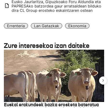
Eusko Jaurlaritza, Gipuzkoako Foru Aldundia eta
PAPRESAko batzordea gaur arratsaldean bilduko
dira CL Group erosteko eskaintzaren ostean
Errenteria
Lan Gatazkak
Ekonomia
Zure interesekoa izan daiteke
Euskal erakundeek bazka erosketa bateratua