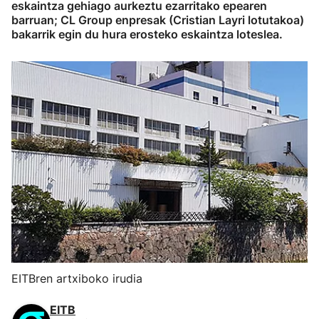
eskaintza gehiago aurkeztu ezarritako epearen
barruan; CL Group enpresak (Cristian Layri lotutakoa)
bakarrik egin du hura erosteko eskaintza loteslea.
EITBren artxiboko irudia
EITB