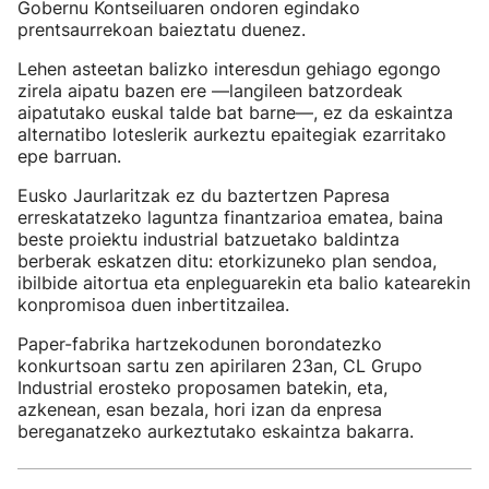
Gobernu Kontseiluaren ondoren egindako
prentsaurrekoan baieztatu duenez.
Lehen asteetan balizko interesdun gehiago egongo
zirela aipatu bazen ere —langileen batzordeak
aipatutako euskal talde bat barne—, ez da eskaintza
alternatibo loteslerik aurkeztu epaitegiak ezarritako
epe barruan.
Eusko Jaurlaritzak ez du baztertzen Papresa
erreskatatzeko laguntza finantzarioa ematea, baina
beste proiektu industrial batzuetako baldintza
berberak eskatzen ditu: etorkizuneko plan sendoa,
ibilbide aitortua eta enpleguarekin eta balio katearekin
konpromisoa duen inbertitzailea.
Paper-fabrika hartzekodunen borondatezko
konkurtsoan sartu zen apirilaren 23an, CL Grupo
Industrial erosteko proposamen batekin, eta,
azkenean, esan bezala, hori izan da enpresa
bereganatzeko aurkeztutako eskaintza bakarra.