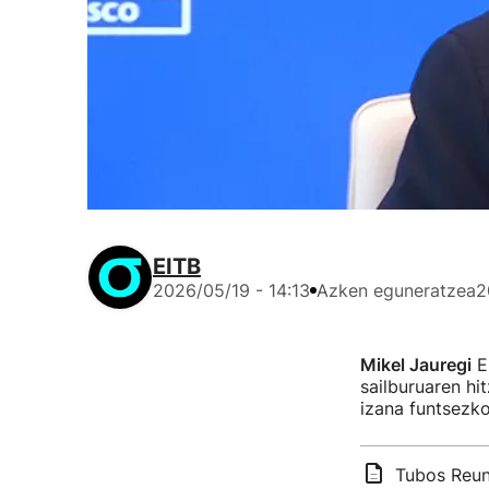
EITB
2026/05/19 - 14:13
Azken eguneratzea
2
Mikel Jauregi
Eu
sailburuaren hi
izana funtsezko 
Tubos Reuni