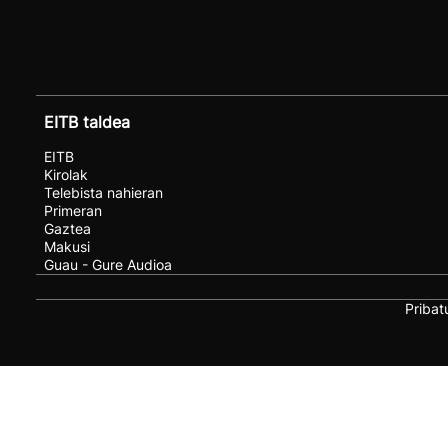
EITB taldea
EITB
Kirolak
Telebista nahieran
Primeran
Gaztea
Makusi
Guau - Gure Audioa
Pribat