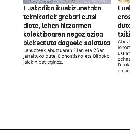
Euskadiko ikuskizunetako
Eus
teknikariek grebari eutsi
ero
diote, lehen hitzarmen
dute
kolektiboaren negoziazioa
txik
blokeatuta dagoela salatuta
Abuzt
lehor
Lanuzteek abuztuaren 14an eta 26an
ustia
jarraituko dute, Donostiako eta Bilboko
zehaz
jaiekin bat eginez.
Dirul
amaie