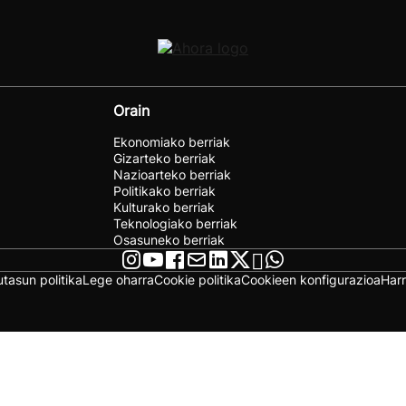
Orain
Ekonomiako berriak
Gizarteko berriak
Nazioarteko berriak
Politikako berriak
Kulturako berriak
Teknologiako berriak
Osasuneko berriak
utasun politika
Lege oharra
Cookie politika
Cookieen konfigurazioa
Har