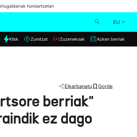
ortugaldarrak hondartzetan
EU
dia
Klisk
Zuretzat
Zuzenekoak
Azken berriak
Klisk
Zuzenekoak
Zuretzat
Elkarbanatu
Gorde
rtsore berriak"
Azken berriak
raindik ez dago