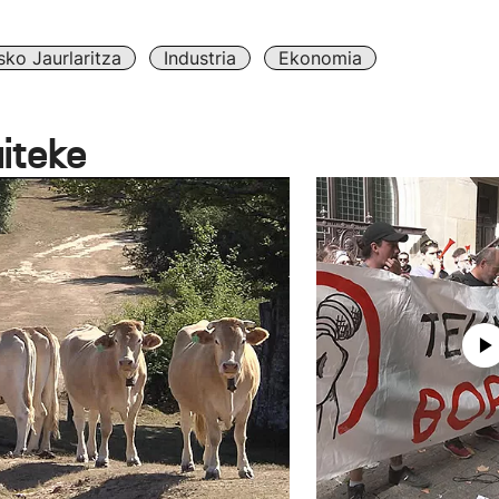
sko Jaurlaritza
Industria
Ekonomia
aiteke