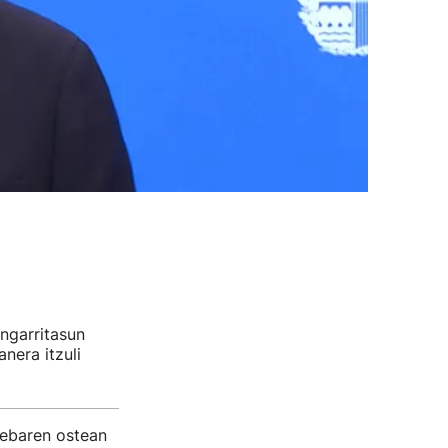
angarritasun
nera itzuli
rebaren ostean