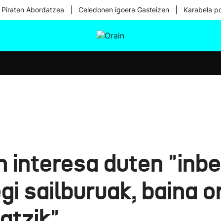
|
|
 Piraten Abordatzea
Celedonen igoera Gasteizen
Karabela p
tura
Ikusmiran
Egural
Osasuna
Teknologia
interesa duten "inbe
gi sailburuak, baina o
atzik"