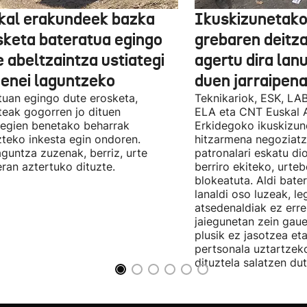
kal erakundeek bazka
Ikuskizunetako
sketa bateratua egingo
grebaren deitza
 abeltzaintza ustiategi
agertu dira lan
ienei laguntzeko
duen jarraipena
uan egingo dute erosketa,
Teknikariok, ESK, LA
teak gogorren jo dituen
ELA eta CNT Euskal 
tegien benetako beharrak
Erkidegoko ikuskizun
teko inkesta egin ondoren.
hitzarmena negoziatze
aguntza zuzenak, berriz, urte
patronalari eskatu dio
ran aztertuko dituzte.
berriro ekiteko, urte
blokeatuta. Aldi bate
lanaldi oso luzeak, le
atsedenaldiak ez erre
jaiegunetan zein gau
plusik ez jasotzea eta
pertsonala uztartzek
dituztela salatzen dut