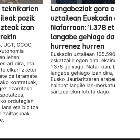
 teknikarien
Langabeziak gora egin du
ileak pozik
uztailean Euskadin eta
uzteak izan
Nafarroan: 1.378 eta 534
rekin
langabe gehiago dago,
B, UGT, CCOO,
hurrenez hurren
Autonomia
Euskadin uztailean 105.590 enplegu-
en lehen
eskatzaile egon dira, ekainean baino
n ari dira, eta
1.378 gehiago. Nafarroan, berriz, 534
te elkarrizketei
langabe gehiago izan dira, 28.843.
bete baitaramate
Eusko Jaurlaritzaren arabera, datu ho
rako kontratuak,
hainbat langile lan-merkatuan
gez ezarritako
sartzearekin lotuta dago.
spetatzea,
eko ordutegian
 lana eta bizitza
o zailtasunak
e.