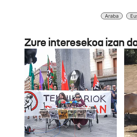
Araba
Eu
Zure interesekoa izan d