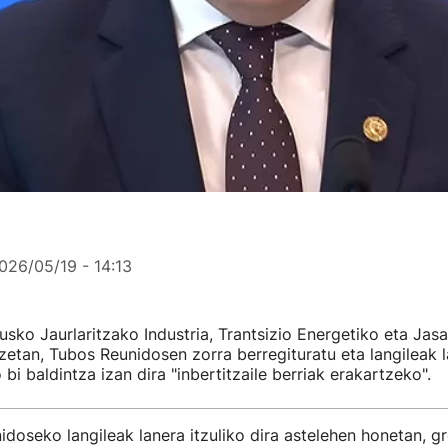
026/05/19 - 14:13
sko Jaurlaritzako Industria, Trantsizio Energetiko eta Jas
tzetan, Tubos Reunidosen zorra berregituratu eta langileak la
bi baldintza izan dira "inbertitzaile berriak erakartzeko".
doseko langileak lanera itzuliko dira astelehen honetan, g