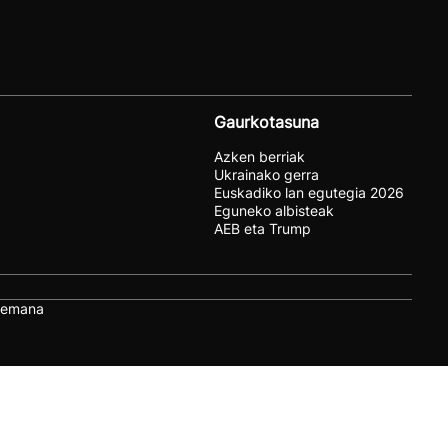
Gaurkotasuna
Azken berriak
Ukrainako gerra
Euskadiko lan egutegia 2026
Eguneko albisteak
AEB eta Trump
remana