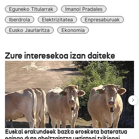
Eguneko Titularrak
Imanol Pradales
Iberdrola
Elektrizitatea
Enpresaburuak
Eusko Jaurlaritza
Ekonomia
Zure interesekoa izan daiteke
Euskal erakundeek bazka erosketa bateratua
egingo dute abeltzaintza ustiategi txikienei