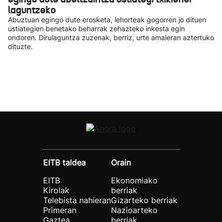
laguntzeko
Abuztuan egingo dute erosketa, lehorteak gogorren jo dituen
ustiategien benetako beharrak zehazteko inkesta egin
ondoren. Dirulaguntza zuzenak, berriz, urte amaieran aztertuko
dituzte.
EITB taldea
Orain
EITB
Ekonomiako
Kirolak
berriak
Telebista nahieran
Gizarteko berriak
Primeran
Nazioarteko
Gaztea
berriak