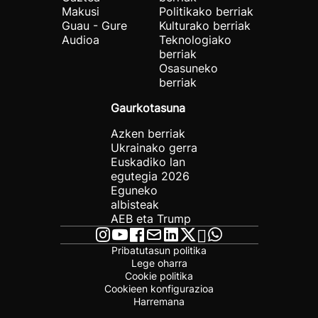
Makusi
Politikako berriak
Guau - Gure
Kulturako berriak
Audioa
Teknologiako
berriak
Osasuneko
berriak
Gaurkotasuna
Azken berriak
Ukrainako gerra
Euskadiko lan
egutegia 2026
Eguneko
albisteak
AEB eta Trump
Pribatutasun politika
Lege oharra
Cookie politika
Cookieen konfigurazioa
Harremana