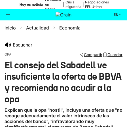
Crisis
Negociaciones
|
|
Hoy es noticia
en
migratoria
EEUU-Irán
Vitoria-
Gasteiz
ES
Inicio
Actualidad
Economía
Actualidad
Buscador
Política
Escuchar
OPA
Compartir
Guardar
Cultura
El consejo del Sabadell ve
insuficiente la oferta de BBVA
Ikusmiran
y recomienda no acudir a la
Eguraldia
opa
Explican que la opa "hostil", incluye una oferta que "no
recoge adecuadamente el valor intrínseco de las
acciones del banco", "infravalorando muy