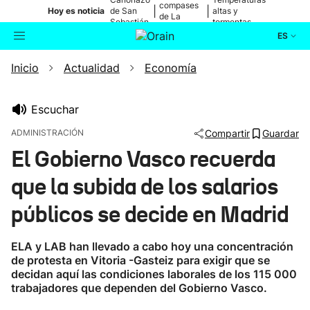
compases
|
|
Hoy es noticia
de San
altas y
de La
Sebastián
tormentas
Blanca
ES
Inicio
Actualidad
Economía
Actualidad
Buscador
Política
Escuchar
ADMINISTRACIÓN
Compartir
Guardar
Cultura
El Gobierno Vasco recuerda
que la subida de los salarios
Ikusmiran
públicos se decide en Madrid
Eguraldia
ELA y LAB han llevado a cabo hoy una concentración
de protesta en Vitoria -Gasteiz para exigir que se
decidan aquí las condiciones laborales de los 115 000
trabajadores que dependen del Gobierno Vasco.