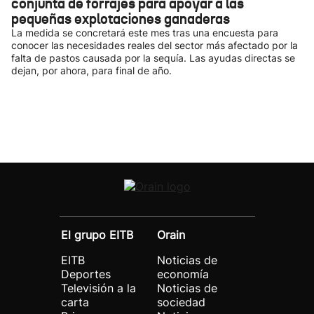
conjunta de forrajes para apoyar a las
pequeñas explotaciones ganaderas
La medida se concretará este mes tras una encuesta para
conocer las necesidades reales del sector más afectado por la
falta de pastos causada por la sequía. Las ayudas directas se
dejan, por ahora, para final de año.
El grupo EITB
Orain
EITB
Noticias de
Deportes
economía
Televisión a la
Noticias de
carta
sociedad