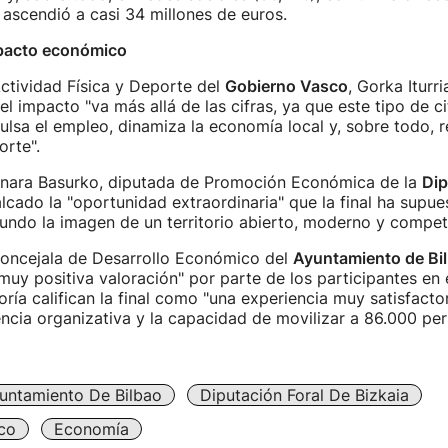
ascendió a casi 34 millones de euros.
mpacto económico
Actividad Física y Deporte del
Gobierno Vasco
, Gorka Iturri
l impacto "va más allá de las cifras, ya que este tipo de ci
lsa el empleo, dinamiza la economía local y, sobre todo, r
orte".
Ainara Basurko, diputada de Promoción Económica de la
Dip
alcado la "oportunidad extraordinaria" que la final ha supue
undo la imagen de un territorio abierto, moderno y competi
 concejala de Desarrollo Económico del
Ayuntamiento de Bi
 muy positiva valoración" por parte de los participantes en 
ría califican la final como "una experiencia muy satisfactor
lencia organizativa y la capacidad de movilizar a 86.000 per
untamiento De Bilbao
Diputación Foral De Bizkaia
co
Economía