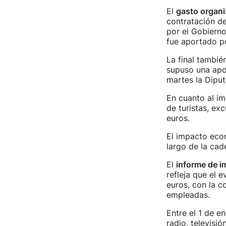
El
gasto organi
contratación de
por el Gobierno
fue aportado po
La final tambié
supuso una apo
martes la Diput
En cuanto al im
de turistas, ex
euros.
El impacto econ
largo de la cad
El
informe de im
refleja que el 
euros, con la 
empleadas.
Entre el 1 de e
radio, televisi