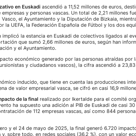
zativo en Euskadi
ascendió a 11,52 millones de euros, desti
 empresas y personas vascas. Un total de 2,21 millones f
 Vasco, el Ayuntamiento y la Diputación de Bizkaia, mientra
r la UEFA, la Federación Española de Fútbol y los dos equip
n implicó la estancia en Euskadi de colectivos ligados al ev
rtación que sumó 2,66 millones de euros, según han infor
ación y el Ayuntamiento.
pacto económico generado por las personas atraídas por la
cursionistas y ciudadanos vascos), la cifra ascendió a 23,83
ómico inducido, que tiene en cuenta las producciones inte
ena de valor empresarial vasca, se cifró en casi 16,9 millon
pacto de la final
realizado por Ikertalde para el comité org
evento ha supuesto una adición al PIB de Euskadi de casi 30
contratación de 112 empresas vascas, así como 844 persona
nero y el 24 de mayo de 2025, la final generó 6.720 impact
ón y, sobre todo, en redes sociales (36,2 %), con un valor e