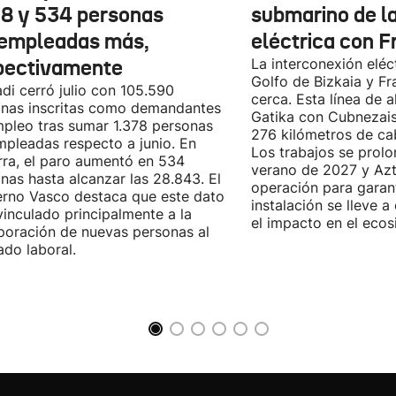
78 y 534 personas
submarino de l
empleadas más,
eléctrica con F
pectivamente
La interconexión eléct
Golfo de Bizkaia y Fr
di cerró julio con 105.590
cerca. Esta línea de a
nas inscritas como demandantes
Gatika con Cubnezais
pleo tras sumar 1.378 personas
276 kilómetros de ca
pleadas respecto a junio. En
Los trabajos se prol
ra, el paro aumentó en 534
verano de 2027 y Azti
nas hasta alcanzar las 28.843. El
operación para garant
rno Vasco destaca que este dato
instalación se lleve 
vinculado principalmente a la
el impacto en el ecos
poración de nuevas personas al
do laboral.