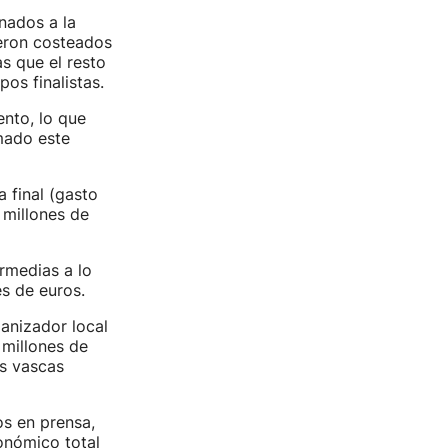
nados a la
ueron costeados
s que el resto
os finalistas.
ento, lo que
mado este
 final (gasto
 millones de
rmedias a lo
es de euros.
anizador local
 millones de
s vascas
os en prensa,
conómico total