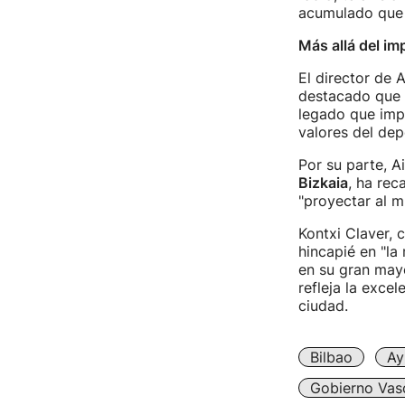
acumulado que 
Más allá del i
El director de 
destacado que e
legado que impu
valores del dep
Por su parte, 
Bizkaia
, ha rec
"proyectar al m
Kontxi Claver,
hincapié en "la
en su gran mayo
refleja la exce
ciudad.
Bilbao
Ay
Gobierno Vas