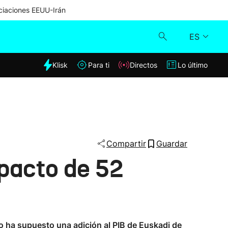
iaciones EEUU-Irán
ES
dia
Klisk
Para ti
Directos
Lo último
Klisk
Directos
Para ti
Compartir
Guardar
mpacto de 52
Lo último
nto ha supuesto una adición al PIB de Euskadi de