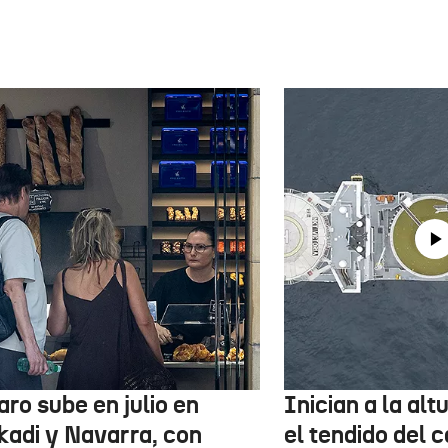
aro sube en julio en
Inician a la al
kadi y Navarra, con
el tendido del 