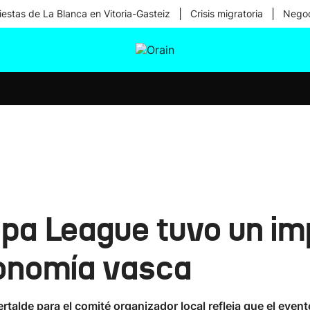
|
|
iestas de La Blanca en Vitoria-Gasteiz
Crisis migratoria
Negoc
tura
Ikusmiran
Egural
Salud
Tecnología
ropa League tuvo un i
conomía vasca
kertalde para el comité organizador local refleja que el eve