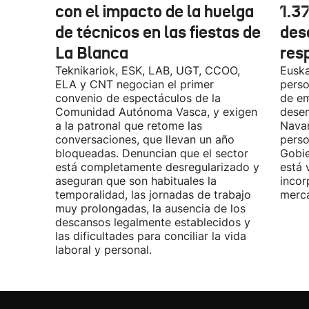
con el impacto de la huelga
1.3
de técnicos en las fiestas de
des
La Blanca
res
Teknikariok, ESK, LAB, UGT, CCOO,
Euska
ELA y CNT negocian el primer
perso
convenio de espectáculos de la
de em
Comunidad Autónoma Vasca, y exigen
desem
a la patronal que retome las
Navar
conversaciones, que llevan un año
perso
bloqueadas. Denuncian que el sector
Gobie
está completamente desregularizado y
está 
aseguran que son habituales la
incor
temporalidad, las jornadas de trabajo
merca
muy prolongadas, la ausencia de los
descansos legalmente establecidos y
las dificultades para conciliar la vida
laboral y personal.