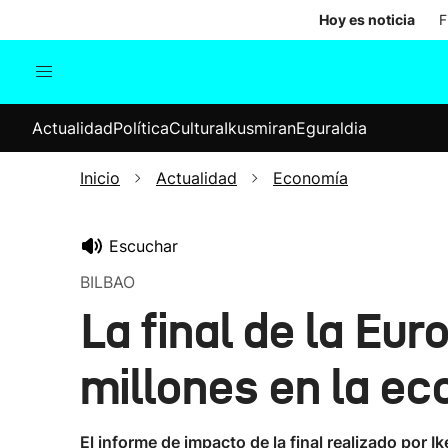
Hoy es noticia
F
Actualidad
Política
Cul
Actualidad
Política
Cultura
Ikusmiran
Eguraldia
Sociedad
Elecciones
Economía
Inicio
Actualidad
Economía
Internacional
Escuchar
BILBAO
La final de la Eu
millones en la e
El informe de impacto de la final realizado por I