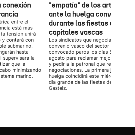
a conexión
"empatía" de los artistas
rancia
ante la huelga convocada
rica entre el
durante las fiestas de las
ancia está más
capitales vascas
lta tensión unirá
 y contará con
Los sindicatos que negocian el prime
ble submarino.
convenio vasco del sector han
ongarán hasta
convocado paros los días 5, 14 y 26 
 supervisará la
agosto para reclamar mejoras labora
izar que la
y pedir a la patronal que retome las
a cabo minimizando
negociaciones. La primera jornada de
istema marino.
huelga coincidirá este miércoles con 
día grande de las fiestas de Vitoria-
Gasteiz.