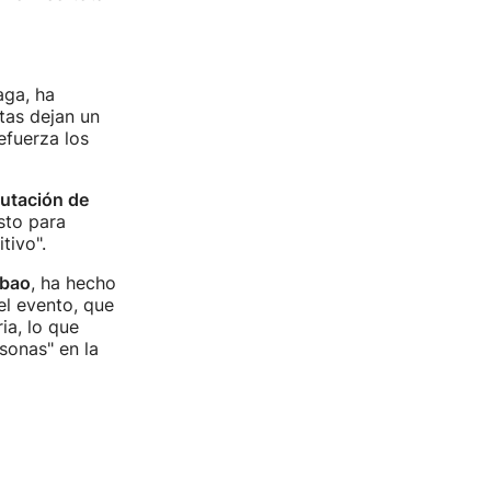
aga, ha
tas dejan un
efuerza los
utación de
sto para
tivo".
lbao
, ha hecho
el evento, que
ia, lo que
sonas" en la