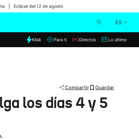
|
ria
Eclipse del 12 de agosto
ES
dia
Klisk
Para ti
Directos
Lo último
Klisk
Directos
Para ti
Compartir
Guardar
ga los días 4 y 5
Lo último
o.