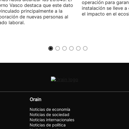
operación para garant
rno Vasco destaca que este dato
instalación se lleve 
vinculado principalmente a la
el impacto en el ecos
poración de nuevas personas al
do laboral.
Orain
Noticias de economía
Noticias de sociedad
Noticias internacionales
Noticias de política