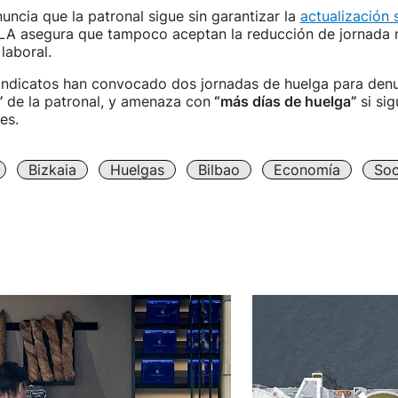
nuncia que la patronal sigue sin garantizar la
actualización s
LA asegura que tampoco aceptan la reducción de jornada n
laboral.
sindicatos han convocado dos jornadas de huelga para denu
”
de la patronal, y amenaza con
“más días de huelga”
si si
es.
Bizkaia
Huelgas
Bilbao
Economía
Soc