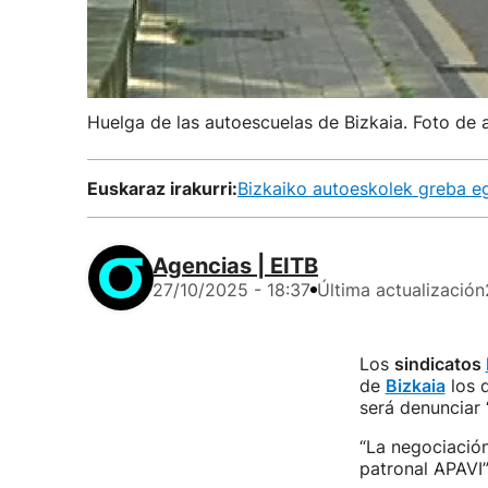
Huelga de las autoescuelas de Bizkaia. Foto de 
Euskaraz irakurri:
Bizkaiko autoeskolek greba e
Agencias | EITB
27/10/2025 - 18:37
Última actualización
Los
sindicatos
de
Bizkaia
los d
será denunciar 
“La negociación
patronal APAVI”