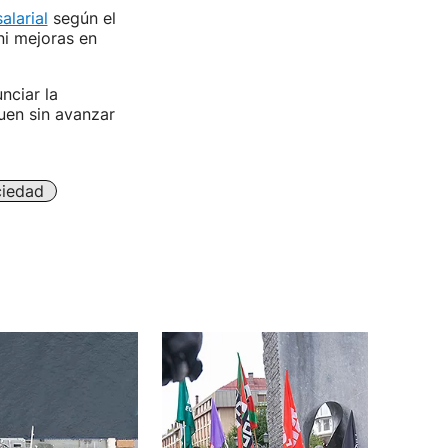
alarial
según el
i mejoras en
nciar la
guen sin avanzar
iedad