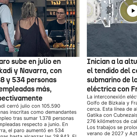
aro sube en julio en
Inician a la al
kadi y Navarra, con
el tendido del 
78 y 534 personas
submarino de l
empleadas más,
eléctrica con F
pectivamente
La interconexión eléct
Golfo de Bizkaia y Fr
di cerró julio con 105.590
cerca. Esta línea de a
nas inscritas como demandantes
Gatika con Cubnezais
pleo tras sumar 1.378 personas
276 kilómetros de ca
pleadas respecto a junio. En
Los trabajos se prol
ra, el paro aumentó en 534
verano de 2027 y Azti
nas hasta alcanzar las 28.843. El