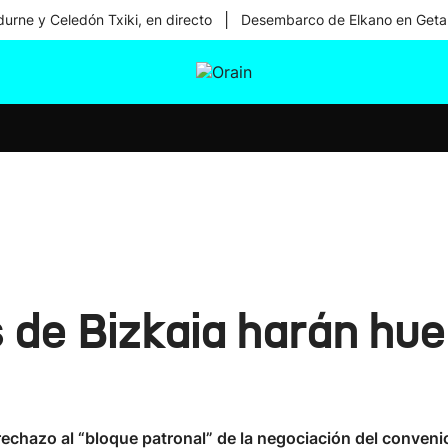
|
urne y Celedón Txiki, en directo
Desembarco de Elkano en Geta
tura
Ikusmiran
Egural
Salud
Tecnología
de Bizkaia harán huel
chazo al “bloque patronal” de la negociación del conveni