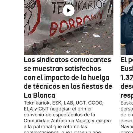
Los sindicatos convocantes
El p
se muestran satisfechos
Eus
con el impacto de la huelga
1.3
de técnicos en las fiestas de
des
La Blanca
res
Teknikariok, ESK, LAB, UGT, CCOO,
Euska
ELA y CNT negocian el primer
perso
convenio de espectáculos de la
de em
Comunidad Autónoma Vasca, y exigen
desem
a la patronal que retome las
Navar
conversaciones, que llevan un año
perso