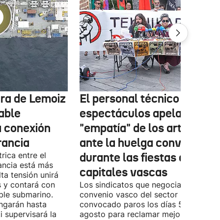
tura de Lemoiz
El personal técnico de
cable
espectáculos apela a la
a conexión
"empatía" de los artistas
rancia
ante la huelga convocada
rica entre el
durante las fiestas de las
ancia está más
capitales vascas
lta tensión unirá
 y contará con
Los sindicatos que negocian el prime
ble submarino.
convenio vasco del sector han
ongarán hasta
convocado paros los días 5, 14 y 26 
 supervisará la
agosto para reclamar mejoras labora