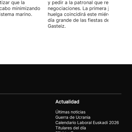
izar que la
y pedir a la patronal que retome las
a cabo minimizando
negociaciones. La primera jornada de
istema marino.
huelga coincidirá este miércoles con 
día grande de las fiestas de Vitoria-
Gasteiz.
Actualidad
Últimas noticias
Guerra de Ucrania
Calendario Laboral Euskadi 2026
Titulares del día