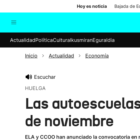
Hoy es noticia
Bajada de Ed
Actualidad
Política
Cul
Actualidad
Política
Cultura
Ikusmiran
Eguraldia
Sociedad
Elecciones
Economía
Inicio
Actualidad
Economía
Internacional
Escuchar
HUELGA
Las autoescuelas 
de noviembre
ELA y CCOO han anunciado la convocatoria en re