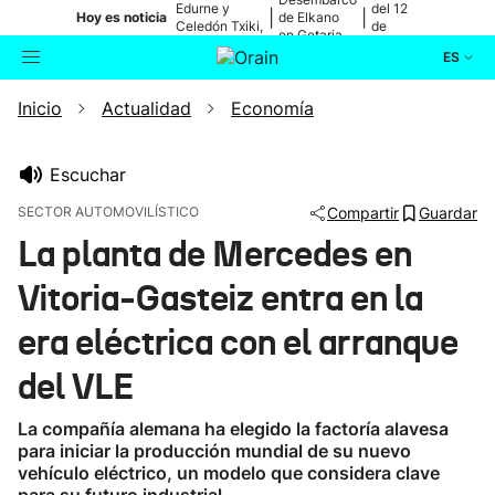
Edurne y
del 12
|
|
Hoy es noticia
de Elkano
Celedón Txiki,
de
en Getaria
en directo
agosto
ES
Inicio
Actualidad
Economía
Actualidad
Buscador
Política
Escuchar
SECTOR AUTOMOVILÍSTICO
Compartir
Guardar
Cultura
La planta de Mercedes en
Vitoria-Gasteiz entra en la
Ikusmiran
era eléctrica con el arranque
Eguraldia
del VLE
La compañía alemana ha elegido la factoría alavesa
para iniciar la producción mundial de su nuevo
vehículo eléctrico, un modelo que considera clave