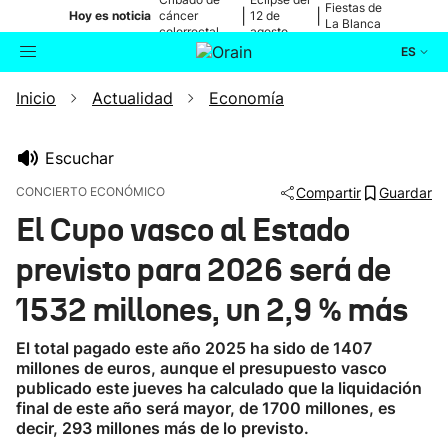
Fiestas de
|
|
Hoy es noticia
cáncer
12 de
La Blanca
colorrectal
agosto
ES
Inicio
Actualidad
Economía
Actualidad
Buscador
Política
Escuchar
CONCIERTO ECONÓMICO
Compartir
Guardar
Cultura
El Cupo vasco al Estado
previsto para 2026 será de
Ikusmiran
1532 millones, un 2,9 % más
Eguraldia
El total pagado este año 2025 ha sido de 1407
millones de euros, aunque el presupuesto vasco
publicado este jueves ha calculado que la liquidación
final de este año será mayor, de 1700 millones, es
decir, 293 millones más de lo previsto.