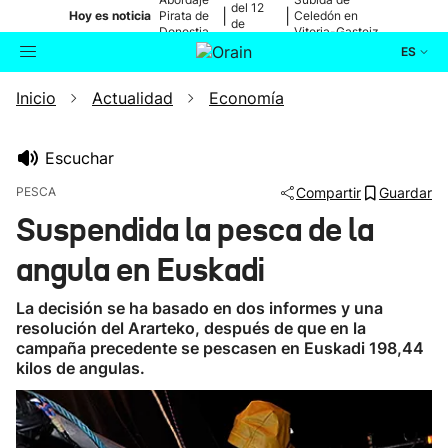
del 12
|
|
Hoy es noticia
Pirata de
Celedón en
de
Donostia
Vitoria-Gasteiz
agosto
ES
Inicio
Actualidad
Economía
Actualidad
Buscador
Política
Escuchar
PESCA
Compartir
Guardar
Cultura
Suspendida la pesca de la
angula en Euskadi
Ikusmiran
La decisión se ha basado en dos informes y una
Eguraldia
resolución del Ararteko, después de que en la
campaña precedente se pescasen en Euskadi 198,44
kilos de angulas.