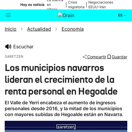
Crisis
Negociaciones
|
|
Hoy es noticia
en
migratoria
EEUU-Irán
Vitoria-
Gasteiz
ES
Inicio
Actualidad
Economía
Actualidad
Buscador
Política
Escuchar
SARETZEN
Compartir
Guardar
Cultura
Los municipios navarros
lideran el crecimiento de la
Ikusmiran
renta personal en Hegoalde
Eguraldia
El Valle de Yerri encabeza el aumento de ingresos
personales desde 2016, y la mitad de los municipios
con mayores subidas de Hegoalde están en Navarra.