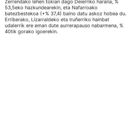
Zerrendako lehen tokian dago Deierriko harana, %
53,5eko hazkundearekin, eta Nafarroako
batezbestekoa (+% 37,4) baino datu askoz hobea du.
Erriberako, Lizarraldeko eta Iruñerriko hainbat
udalerrik ere eman dute aurrerapauso nabarmena, %
40tik gorako igoerekin.