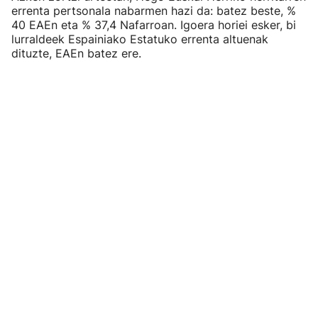
errenta pertsonala nabarmen hazi da: batez beste, %
40 EAEn eta % 37,4 Nafarroan. Igoera horiei esker, bi
lurraldeek Espainiako Estatuko errenta altuenak
dituzte, EAEn batez ere.