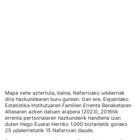
Mapa xehe aztertuta, baina, Nafarroako udalerriak
dira hazkundearen buru gurean. Izan ere, Espainiako
Estatistika Institutuaren Familien Errenta Banaketaren
Atlasaren azken datuen arabera (2023), 2016tik
errenta pertsonalaren hazkunderik handiena izan
duten Hego Euskal Herriko 1.000 biztanletik gorako
25 udalerrietatik 15 Nafarroan daude.