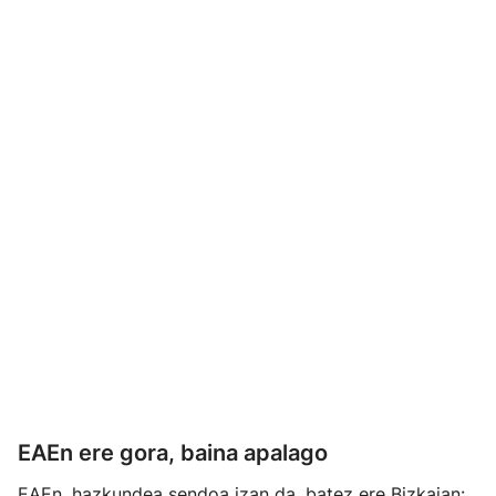
EAEn ere gora, baina apalago
EAEn, hazkundea sendoa izan da, batez ere Bizkaian: