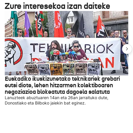
Zure interesekoa izan daiteke
Euskadiko ikuskizunetako teknikariek grebari
eutsi diote, lehen hitzarmen kolektiboaren
negoziazioa blokeatuta dagoela salatuta
Lanuzteek abuztuaren 14an eta 26an jarraituko dute,
Donostiako eta Bilboko jaiekin bat eginez.