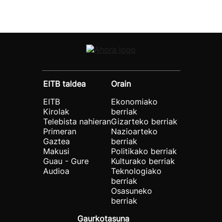
EITB taldea
Orain
EITB
Ekonomiako
Kirolak
berriak
Telebista nahieran
Gizarteko berriak
Primeran
Nazioarteko
Gaztea
berriak
Makusi
Politikako berriak
Guau - Gure
Kulturako berriak
Audioa
Teknologiako
berriak
Osasuneko
berriak
Gaurkotasuna