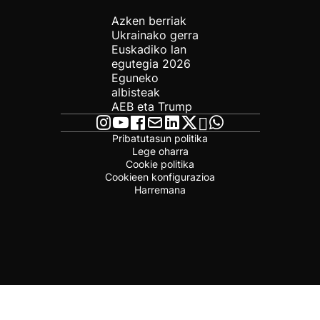
Azken berriak
Ukrainako gerra
Euskadiko lan
egutegia 2026
Eguneko
albisteak
AEB eta Trump
Pribatutasun politika
Lege oharra
Cookie politika
Cookieen konfigurazioa
Harremana