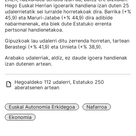
Hego Euskal Herrian igoerarik handiena izan duten 25
udalerrietatik sei lurralde horretakoak dira. Barrika (+%
45,9) eta Maruri-Jatabe (+% 44,9) dira adibide
nabarmenenak, eta biek dute Estatuko errenta
pertsonal handienetakoa.
Gipuzkoak lau udalerri ditu zerrenda horretan, tartean
Berastegi (+% 41,9) eta Urnieta (+% 38,9).
Arabako udalerriak, aldiz, ez daude igoera handienak
izan dutenen artean.
Hegoaldeko 112 udalerri, Estatuko 250
aberatsenen artean
Euskal Autonomia Erkidegoa
Nafarroa
Ekonomia