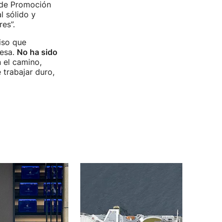
a de Promoción
l sólido y
es”.
iso que
resa.
No ha sido
 el camino,
trabajar duro,