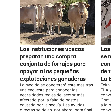
Las instituciones vascas
Los
preparan una compra
se 
conjunta de forrajes para
con
apoyar a las pequeñas
de t
explotaciones ganaderas
La 
La medida se concretará este mes tras
Tekni
una encuesta para conocer las
ELA y
necesidades reales del sector más
conve
afectado por la falta de pastos
Comu
causada por la sequía. Las ayudas
a la 
directas se dejan, por ahora, para final
conve