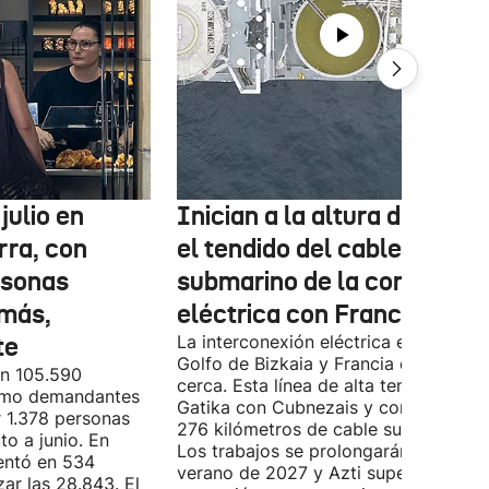
julio en
Inician a la altura de Lemo
rra, con
el tendido del cable
rsonas
submarino de la conexión
más,
eléctrica con Francia
te
La interconexión eléctrica entre el
Golfo de Bizkaia y Francia está más
on 105.590
cerca. Esta línea de alta tensión unirá
como demandantes
Gatika con Cubnezais y contará con
 1.378 personas
276 kilómetros de cable submarino.
o a junio. En
Los trabajos se prolongarán hasta
entó en 534
verano de 2027 y Azti supervisará la
ar las 28.843. El