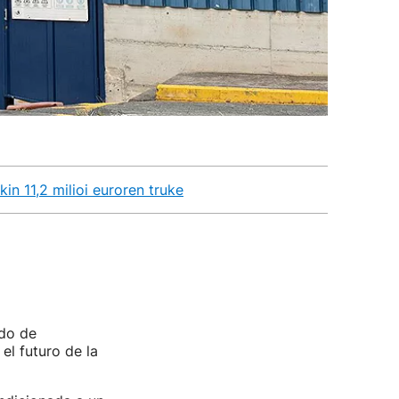
in 11,2 milioi euroren truke
rdo de
 el futuro de la