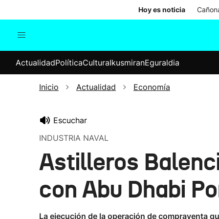
Hoy es noticia
Cañona
Actualidad
Política
Cul
Actualidad
Política
Cultura
Ikusmiran
Eguraldia
Sociedad
Elecciones
Economía
Inicio
Actualidad
Economía
Internacional
Escuchar
INDUSTRIA NAVAL
Astilleros Balen
con Abu Dhabi Por
La ejecución de la operación de compraventa q