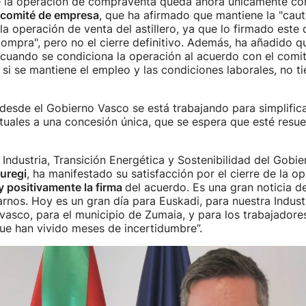
e la operación de compraventa queda ahora únicamente co
comité de empresa
, que ha afirmado que mantiene la "cau
la operación de venta del astillero, ya que lo firmado este
ompra", pero no el cierre definitivo. Además, ha añadido 
 cuando se condiciona la operación al acuerdo con el comit
si se mantiene el empleo y las condiciones laborales, no t
 desde el Gobierno Vasco se está trabajando para simplifica
uales a una concesión única, que se espera que esté resuel
 Industria, Transición Energética y Sostenibilidad del Gobie
uregi
, ha manifestado su satisfacción por el cierre de la op
 positivamente la firma
del acuerdo. Es una gran noticia d
nos. Hoy es un gran día para Euskadi, para nuestra Industr
vasco, para el municipio de Zumaia, y para los trabajadore
que han vivido meses de incertidumbre”.