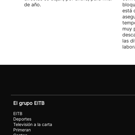
de año.
bloqu
está 
asegu
tempo
muy p
desca
las d
labor
El grupo EITB
EITB
Deportes
Televisión a la carta
Primeran