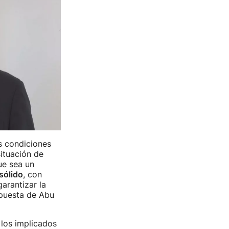
s condiciones
ituación de
ue sea un
sólido
, con
arantizar la
opuesta de Abu
 los implicados