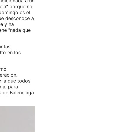
ndicionada a un
tela" porque no
 domingo es el
que desconoce a
é y ha
iene "nada que
r las
to en los
rno
eración.
e la que todos
ia, para
s de Balenciaga