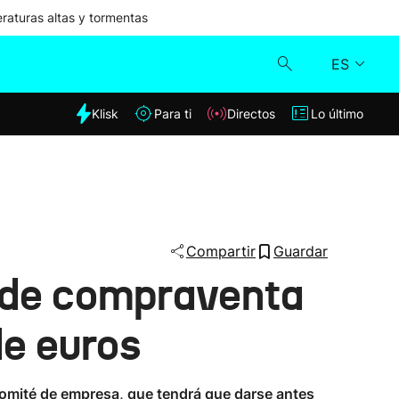
aturas altas y tormentas
ES
dia
Klisk
Para ti
Directos
Lo último
Klisk
Directos
Para ti
Compartir
Guardar
o de compraventa
Lo último
de euros
omité de empresa, que tendrá que darse antes