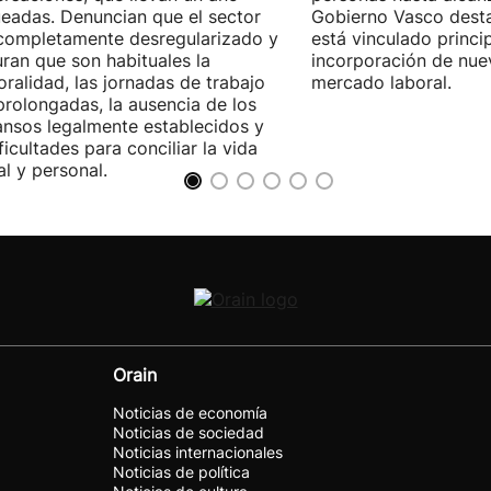
eadas. Denuncian que el sector
Gobierno Vasco dest
completamente desregularizado y
está vinculado princi
ran que son habituales la
incorporación de nue
ralidad, las jornadas de trabajo
mercado laboral.
rolongadas, la ausencia de los
nsos legalmente establecidos y
ificultades para conciliar la vida
al y personal.
Orain
Noticias de economía
Noticias de sociedad
Noticias internacionales
Noticias de política