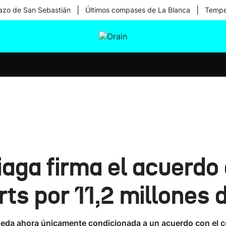
|
|
zo de San Sebastián
Últimos compases de La Blanca
Temper
tura
Ikusmiran
Egural
Salud
Tecnología
ciaga firma el acuerd
ts por 11,2 millones 
ueda ahora únicamente condicionada a un acuerdo con el c