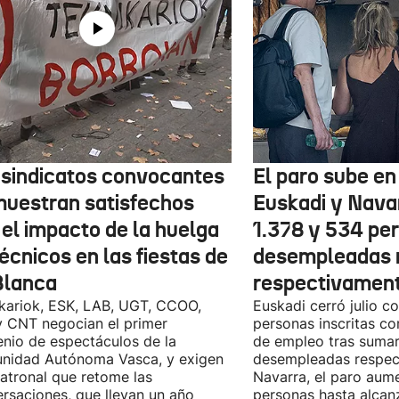
 sindicatos convocantes
El paro sube en 
muestran satisfechos
Euskadi y Nava
 el impacto de la huelga
1.378 y 534 pe
écnicos en las fiestas de
desempleadas 
Blanca
respectivamen
kariok, ESK, LAB, UGT, CCOO,
Euskadi cerró julio c
 CNT negocian el primer
personas inscritas 
nio de espectáculos de la
de empleo tras sumar
nidad Autónoma Vasca, y exigen
desempleadas respect
patronal que retome las
Navarra, el paro aum
rsaciones, que llevan un año
personas hasta alcanz