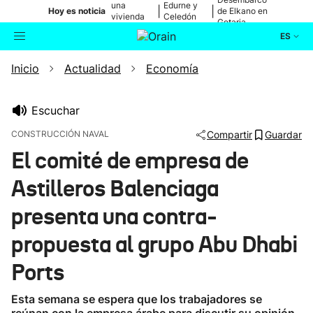
una
Edurne y
|
|
Hoy es noticia
de Elkano en
vivienda
Celedón
Getaria
de Bilbao
Txiki
ES
Inicio
Actualidad
Economía
Actualidad
Buscador
Política
Escuchar
CONSTRUCCIÓN NAVAL
Compartir
Guardar
Cultura
El comité de empresa de
Astilleros Balenciaga
Ikusmiran
presenta una contra-
Eguraldia
propuesta al grupo Abu Dhabi
Ports
Esta semana se espera que los trabajadores se