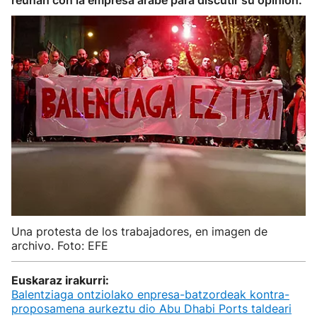
reúnan con la empresa árabe para discutir su opinión.
Una protesta de los trabajadores, en imagen de
archivo. Foto: EFE
Euskaraz irakurri:
Balentziaga ontziolako enpresa-batzordeak kontra-
proposamena aurkeztu dio Abu Dhabi Ports taldeari