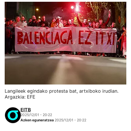
Langileek egindako protesta bat, artxiboko irudian.
Argazkia: EFE
EITB
2025/12/01 - 20:22
Azken eguneratzea
2025/12/01 - 20:22