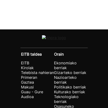
EITB taldea
Orain
EITB
Ekonomiako
Kirolak
berriak
Telebista nahieran
Gizarteko berriak
Primeran
Nazioarteko
Gaztea
berriak
Makusi
Politikako berriak
Guau - Gure
Kulturako berriak
Audioa
Teknologiako
berriak
Osasuneko