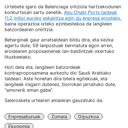
Urtebete igaro da Balenciaga ontziola hartzekodunen
konkurtsoan sartu zenetik.
Abu Dhabi Ports taldeak
11,2 milioi euroko eskaintza egin du enpresa erosteko
,
baina operazioa ixteko ezinbestekoa da langileen
batzordearen oniritzia.
Beharginak gaur arratsaldean bildu dira, eta kezka
agertu dute, 59 lanpostuak bermatuta egon arren,
eroslearen proposamenak lan-baldintzak okertuko
lituzkeelako.
Hori dela eta, langileen batzordeak
kontraproposamena aurkeztu dio Saudi Arabiako
taldeari. Aste honetan dira bilera egitekoak, eta
langileek iragarri dutenez, borrokan jarraituko dute,
“amorerik eman gabe”.
Salerosketa urtearen amaieran gauzatuko da.
Enpresaburuak
Zumaia
Gipuzkoa
Ekonomia