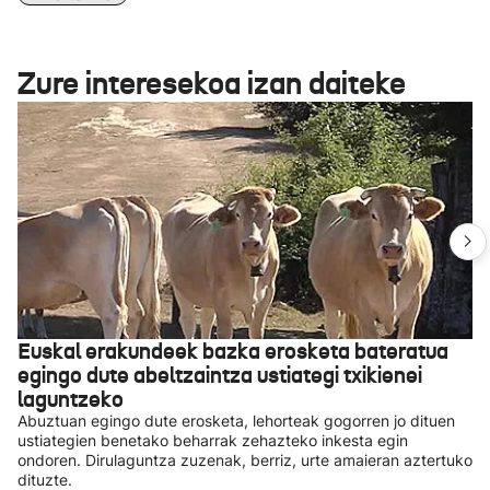
Zure interesekoa izan daiteke
Euskal erakundeek bazka erosketa bateratua
egingo dute abeltzaintza ustiategi txikienei
laguntzeko
Abuztuan egingo dute erosketa, lehorteak gogorren jo dituen
ustiategien benetako beharrak zehazteko inkesta egin
ondoren. Dirulaguntza zuzenak, berriz, urte amaieran aztertuko
dituzte.