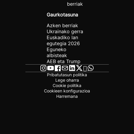
berriak
Gaurkotasuna
Azken berriak
Ukrainako gerra
Euskadiko lan
egutegia 2026
Eguneko
albisteak
AEB eta Trump
Pribatutasun politika
Lege oharra
Cookie politika
Cookieen konfigurazioa
Harremana