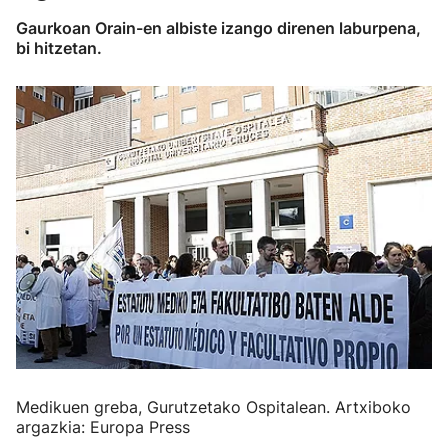
Gaurkoan Orain-en albiste izango direnen laburpena,
bi hitzetan.
Medikuen greba, Gurutzetako Ospitalean. Artxiboko
argazkia: Europa Press