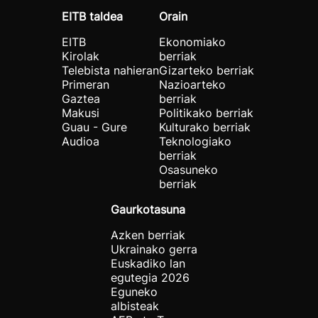
EITB taldea
Orain
EITB
Ekonomiako
Kirolak
berriak
Telebista nahieran
Gizarteko berriak
Primeran
Nazioarteko
Gaztea
berriak
Makusi
Politikako berriak
Guau - Gure
Kulturako berriak
Audioa
Teknologiako
berriak
Osasuneko
berriak
Gaurkotasuna
Azken berriak
Ukrainako gerra
Euskadiko lan
egutegia 2026
Eguneko
albisteak