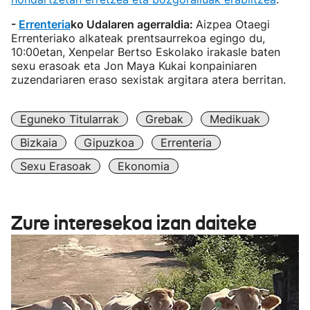
-
Errenteria
ko Udalaren agerraldia:
Aizpea Otaegi
Errenteriako alkateak prentsaurrekoa egingo du,
10:00etan, Xenpelar Bertso Eskolako irakasle baten
sexu erasoak eta Jon Maya Kukai konpainiaren
zuzendariaren eraso sexistak argitara atera berritan.
Eguneko Titularrak
Grebak
Medikuak
Bizkaia
Gipuzkoa
Errenteria
Sexu Erasoak
Ekonomia
Zure interesekoa izan daiteke