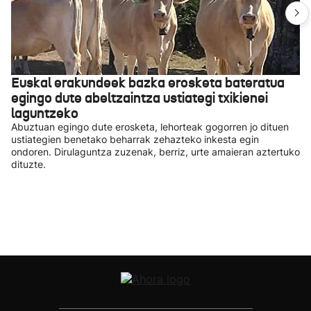
Euskal erakundeek bazka erosketa bateratua
egingo dute abeltzaintza ustiategi txikienei
laguntzeko
Abuztuan egingo dute erosketa, lehorteak gogorren jo dituen
ustiategien benetako beharrak zehazteko inkesta egin
ondoren. Dirulaguntza zuzenak, berriz, urte amaieran aztertuko
dituzte.