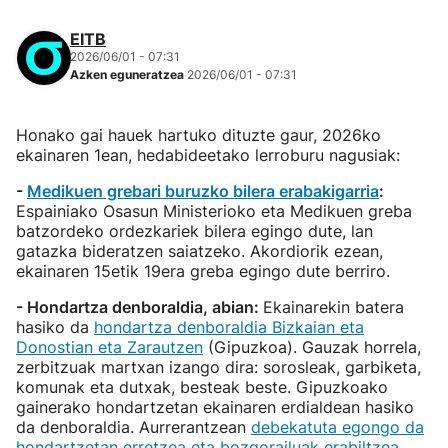
EITB
2026/06/01 - 07:31
Azken eguneratzea
2026/06/01 - 07:31
Honako gai hauek hartuko dituzte gaur, 2026ko
ekainaren 1ean, hedabideetako lerroburu nagusiak:
-
Medikuen grebari buruzko bilera erabakigarria
:
Espainiako Osasun Ministerioko eta Medikuen greba
batzordeko ordezkariek bilera egingo dute, lan
gatazka bideratzen saiatzeko. Akordiorik ezean,
ekainaren 15etik 19era greba egingo dute berriro.
- Hondartza denboraldia, abian:
Ekainarekin batera
hasiko da
hondartza denboraldia Bizkaian eta
Donostian eta Zarautzen
(Gipuzkoa). Gauzak horrela,
zerbitzuak martxan izango dira: sorosleak, garbiketa,
komunak eta dutxak, besteak beste. Gipuzkoako
gainerako hondartzetan ekainaren erdialdean hasiko
da denboraldia. Aurrerantzean
debekatuta egongo da
hondartzetan erretzea eta bozgorailuak erabiltzea
.