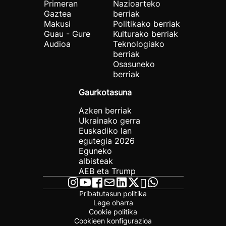
Primeran
Nazioarteko
Gaztea
berriak
Makusi
Politikako berriak
Guau - Gure
Kulturako berriak
Audioa
Teknologiako
berriak
Osasuneko
berriak
Gaurkotasuna
Azken berriak
Ukrainako gerra
Euskadiko lan
egutegia 2026
Eguneko
albisteak
AEB eta Trump
Pribatutasun politika
Lege oharra
Cookie politika
Cookieen konfigurazioa