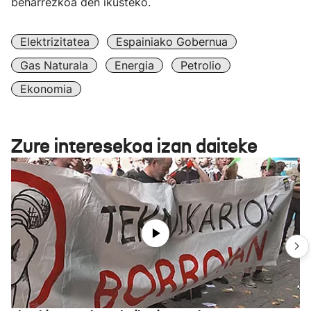
beharrezkoa den ikusteko.
Elektrizitatea
Espainiako Gobernua
Gas Naturala
Energia
Petrolio
Ekonomia
Zure interesekoa izan daiteke