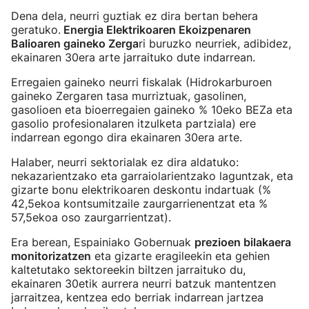
Dena dela, neurri guztiak ez dira bertan behera
geratuko.
Energia Elektrikoaren Ekoizpenaren
Balioaren gaineko Zerga
ri buruzko neurriek, adibidez,
ekainaren 30era arte jarraituko dute indarrean.
Erregaien gaineko neurri fiskalak (Hidrokarburoen
gaineko Zergaren tasa murriztuak, gasolinen,
gasolioen eta bioerregaien gaineko % 10eko BEZa eta
gasolio profesionalaren itzulketa partziala) ere
indarrean egongo dira ekainaren 30era arte.
Halaber, neurri sektorialak ez dira aldatuko:
nekazarientzako eta garraiolarientzako laguntzak, eta
gizarte bonu elektrikoaren deskontu indartuak (%
42,5ekoa kontsumitzaile zaurgarrienentzat eta %
57,5ekoa oso zaurgarrientzat).
Era berean, Espainiako Gobernuak
prezioen bilakaera
monitorizatzen
eta gizarte eragileekin eta gehien
kaltetutako sektoreekin biltzen jarraituko du,
ekainaren 30etik aurrera neurri batzuk mantentzen
jarraitzea, kentzea edo berriak indarrean jartzea