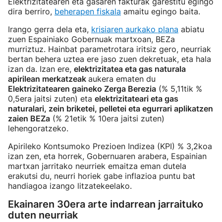
Elektrizitatearen eta gasaren fakturak garestitu egingo
dira berriro,
beherapen fiskala
amaitu egingo baita.
Irango gerra dela eta,
krisiaren aurkako plana
abiatu
zuen Espainiako Gobernuak martxoan, BEZa
murriztuz. Hainbat parametrotara iritsiz gero, neurriak
bertan behera uztea ere jaso zuen dekretuak, eta hala
izan da. Izan ere,
elektrizitatea
e
ta gas naturala
apirilean merkatzeak
aukera ematen du
Elektrizitatearen gaineko Zerga Berezia
(% 5,11tik %
0,5era jaitsi zuten) eta
elektrizitateari eta gas
naturalari, zein briketei, pelletei eta egurrari aplikatzen
zaien BEZa
(% 21etik % 10era jaitsi zuten)
lehengoratzeko.
Apirileko Kontsumoko Prezioen Indizea (KPI) % 3,2koa
izan zen, eta horrek, Gobernuaren arabera, Espainian
martxan jarritako neurriek emaitza eman dutela
erakutsi du, neurri horiek gabe inflazioa puntu bat
handiagoa izango litzatekeelako.
Ekainaren 30era arte indarrean jarraituko
duten neurriak