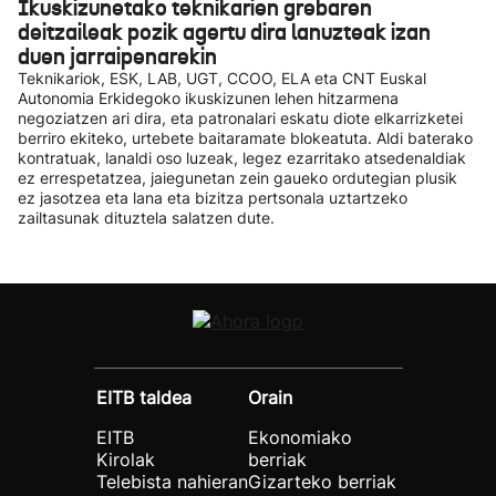
Ikuskizunetako teknikarien grebaren
deitzaileak pozik agertu dira lanuzteak izan
duen jarraipenarekin
Teknikariok, ESK, LAB, UGT, CCOO, ELA eta CNT Euskal
Autonomia Erkidegoko ikuskizunen lehen hitzarmena
negoziatzen ari dira, eta patronalari eskatu diote elkarrizketei
berriro ekiteko, urtebete baitaramate blokeatuta. Aldi baterako
kontratuak, lanaldi oso luzeak, legez ezarritako atsedenaldiak
ez errespetatzea, jaiegunetan zein gaueko ordutegian plusik
ez jasotzea eta lana eta bizitza pertsonala uztartzeko
zailtasunak dituztela salatzen dute.
EITB taldea
Orain
EITB
Ekonomiako
Kirolak
berriak
Telebista nahieran
Gizarteko berriak