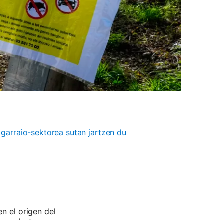
o garraio-sektorea sutan jartzen du
n el origen del