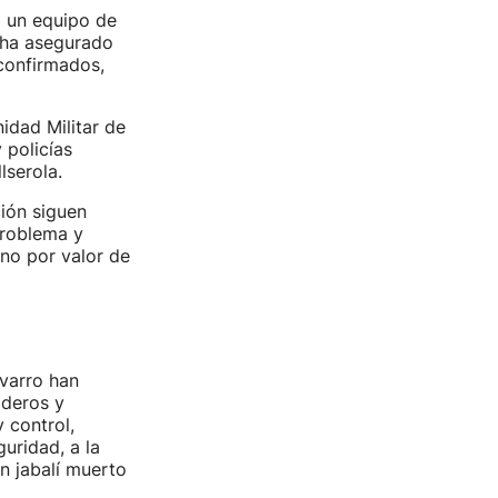
a un equipo de
t ha asegurado
 confirmados,
nidad Militar de
policías
lserola.
ión siguen
problema y
no por valor de
avarro han
aderos y
 control,
uridad, a la
ún jabalí muerto