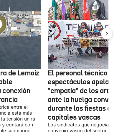
tura de Lemoiz
El personal técnico de
cable
espectáculos apela a la
a conexión
"empatía" de los artistas
rancia
ante la huelga convocada
rica entre el
durante las fiestas de las
ancia está más
capitales vascas
lta tensión unirá
 y contará con
Los sindicatos que negocian el prime
ble submarino.
convenio vasco del sector han