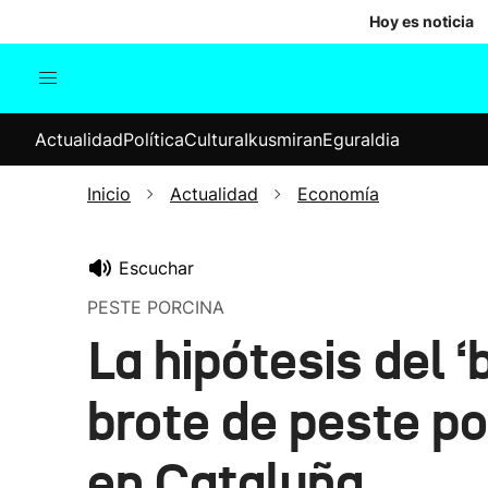
Hoy es noticia
Actualidad
Política
Cul
Actualidad
Política
Cultura
Ikusmiran
Eguraldia
Sociedad
Elecciones
Economía
Inicio
Actualidad
Economía
Internacional
Escuchar
PESTE PORCINA
La hipótesis del 
brote de peste po
en Cataluña