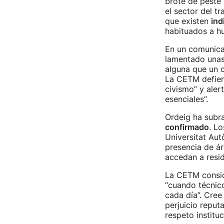
brote de peste
el sector del t
que existen
ind
habituados a hu
En un comunica
lamentado una
alguna que un c
La CETM defien
civismo” y aler
esenciales”.
Ordeig ha subr
confirmado
. Lo
Universitat Aut
presencia de ár
accedan a resi
La CETM conside
“cuando técnico
cada día”. Cree
perjuicio reput
respeto instituc