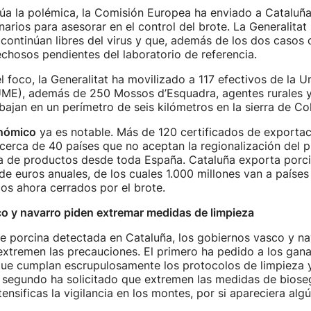
úa la polémica, la Comisión Europea ha enviado a Cataluñ
narios para asesorar en el control del brote. La Generalita
 continúan libres del virus y que, además de los dos casos
hosos pendientes del laboratorio de referencia.
l foco, la Generalitat ha movilizado a 117 efectivos de la U
ME), además de 250 Mossos d’Esquadra, agentes rurales y 
bajan en un perímetro de seis kilómetros en la sierra de Col
nómico
ya es notable. Más de 120 certificados de exportac
cerca de 40 países que no aceptan la regionalización del 
da de productos desde toda España. Cataluña exporta porci
de euros anuales, de los cuales 1.000 millones van a países
os ahora cerrados por el brote.
o y navarro piden extremar medidas de limpieza
te porcina detectada en Cataluña, los gobiernos vasco y n
xtremen las precauciones. El primero ha pedido a los gan
que cumplan escrupulosamente los protocolos de limpieza y
 segundo ha solicitado que extremen las medidas de bioseg
ensificas la vigilancia en los montes, por si apareciera alg