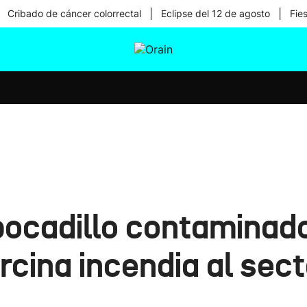
|
|
Cribado de cáncer colorrectal
Eclipse del 12 de agosto
Fie
tura
Ikusmiran
Egural
Salud
Tecnología
‘bocadillo contaminad
rcina incendia al sect