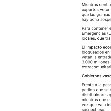
Mientras contin
expertos veteri
que las granjas
hay ocho sospec
Para contener e
Emergencias (U
locales, que tra
El
impacto eco
bloqueados en 
vetan la entra
3.000 millones 
extracomunitari
Gobiernos vasc
Frente a la pes
pedido que se e
distribuidores 
mientras que el
vez que va a int
sospechoso.