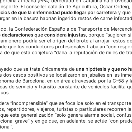
 porcina africana (PPA) detectado en Cataluña ha provocad
ransporte. El conseller catalán de Agricultura, Òscar Ordeig,
icios de que la enfermedad pudo llegar por carretera
y que 
rgar en la basura habrían ingerido restos de carne infectad
do, la Confederación Española de Transporte de Mercancí
s
declaraciones que considera injustas
, porque “sugieren s
amionero podría ser el origen del brote al arrojar restos de
de que los conductores profesionales trabajan “con respon
ta de que esta conjetura “daña la reputación de miles de tr
ayado que se trata únicamente de
una hipótesis y que no h
s dos casos positivos se localizaron en jabalíes en las inm
ònoma de Barcelona, en un área atravesada por la C-58 y l
eas de servicio y tránsito constante de vehículos facilita q
duos.
ra “incomprensible” que se focalice solo en el transporte
s, repartidores, viajeros, turistas o particulares recorren l
 que esta generalización “solo genera alarma social, confus
acional grave” y exige que, en adelante, se actúe “con prude
ional”.