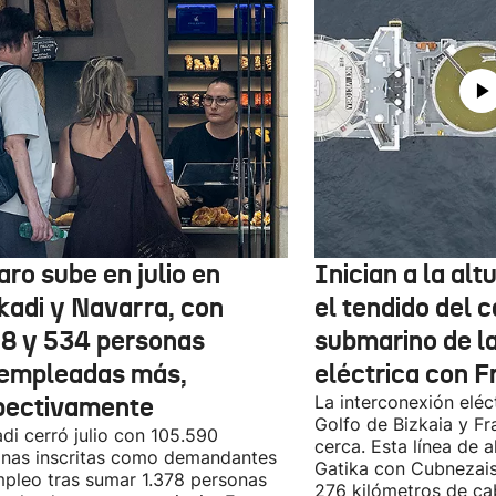
aro sube en julio en
Inician a la al
kadi y Navarra, con
el tendido del 
78 y 534 personas
submarino de l
empleadas más,
eléctrica con F
pectivamente
La interconexión eléct
Golfo de Bizkaia y Fr
di cerró julio con 105.590
cerca. Esta línea de a
nas inscritas como demandantes
Gatika con Cubnezais
pleo tras sumar 1.378 personas
276 kilómetros de ca