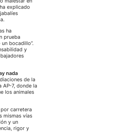
o malestar en
 ha explicado
jabalíes
a.
as ha
in prueba
 un bocadillo”.
sabilidad y
abajadores
ay nada
ediaciones de la
a AP-7, donde la
ue los animales
 por carretera
as mismas vías
ión y un
ncia, rigor y