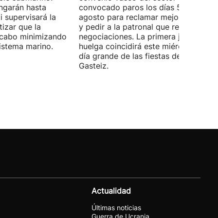
ongarán hasta
convocado paros los días 5, 14 y 26 
 supervisará la
agosto para reclamar mejoras labora
izar que la
y pedir a la patronal que retome las
a cabo minimizando
negociaciones. La primera jornada de
istema marino.
huelga coincidirá este miércoles con 
día grande de las fiestas de Vitoria-
Gasteiz.
Actualidad
Últimas noticias
Guerra de Ucrania