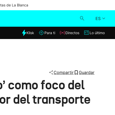
stas de La Blanca
ES
dia
Klisk
Para ti
Directos
Lo último
Klisk
Directos
Para ti
Compartir
Guardar
o’ como foco del
Lo último
or del transporte