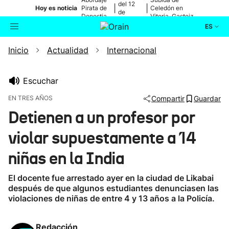
del 12
|
|
Hoy es noticia
Pirata de
Celedón en
de
Donostia
Vitoria-Gasteiz
agosto
ES
Inicio
Actualidad
Internacional
Actualidad
Buscador
Política
Escuchar
EN TRES AÑOS
Compartir
Guardar
Cultura
Detienen a un profesor por
violar supuestamente a 14
Ikusmiran
niñas en la India
Eguraldia
El docente fue arrestado ayer en la ciudad de Likabai
después de que algunos estudiantes denunciasen las
violaciones de niñas de entre 4 y 13 años a la Policía.
Redacción