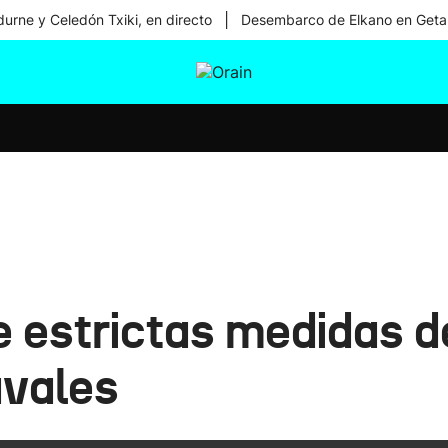
|
urne y Celedón Txiki, en directo
Desembarco de Elkano en Geta
tura
Ikusmiran
Egural
Salud
Tecnología
e estrictas medidas d
avales