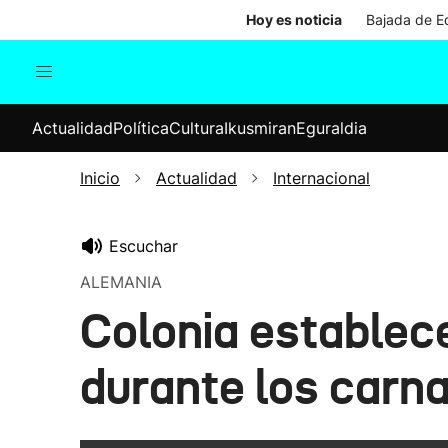
Hoy es noticia
Bajada de Ed
Actualidad
Política
Cul
Actualidad
Política
Cultura
Ikusmiran
Eguraldia
Sociedad
Elecciones
Economía
Inicio
Actualidad
Internacional
Internacional
Escuchar
ALEMANIA
Colonia establec
durante los carn