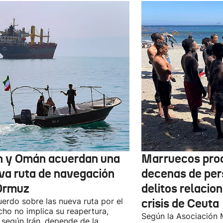
n y Omán acuerdan una
Marruecos pro
va ruta de navegación
decenas de per
Ormuz
delitos relacio
uerdo sobre las nueva ruta por el
crisis de Ceuta
cho no implica su reapertura,
Según la Asociación 
 según Irán, depende de la