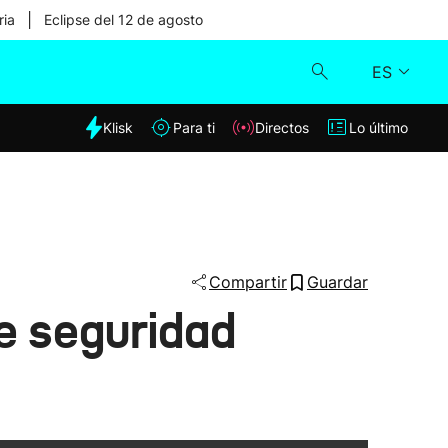
|
ria
Eclipse del 12 de agosto
ES
dia
Klisk
Para ti
Directos
Lo último
Klisk
Directos
Para ti
Compartir
Guardar
e seguridad
Lo último