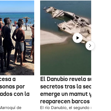
cesa a
El Danubio revela sus
sonas por
secretos tras la sequía:
nados con la
emerge un mamut y
reaparecen barcos nazis
Marroquí de
El río Danubio, el segundo más largo