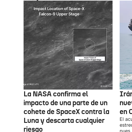
La NASA confirma el
Irá
impacto de una parte de un
nue
cohete de SpaceX contra la
en 
Luna y descarta cualquier
El ac
estre
riesgo
pues,