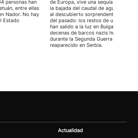
4 personas han
de Europa, vive una sequía histórica 
tuán, entre ellas
la bajada del caudal de agua ha deja
en Nador. No hay
al descubierto sorprendentes vestigi
el Estado
del pasado: los restos de un mamut
han salido a la luz en Bulgaria y
decenas de barcos nazis hundidos
durante la Segunda Guerra Mundial h
reaparecido en Serbia.
Actualidad