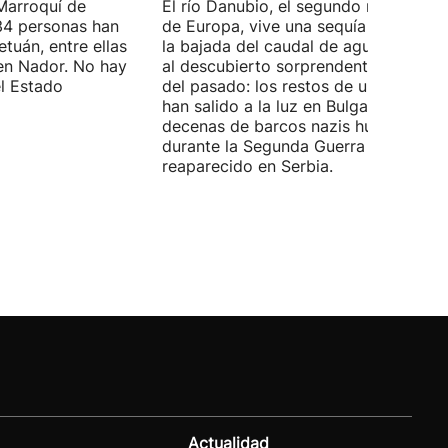
Marroquí de
El río Danubio, el segundo más largo
4 personas han
de Europa, vive una sequía histórica 
tuán, entre ellas
la bajada del caudal de agua ha deja
en Nador. No hay
al descubierto sorprendentes vestigi
el Estado
del pasado: los restos de un mamut
han salido a la luz en Bulgaria y
decenas de barcos nazis hundidos
durante la Segunda Guerra Mundial h
reaparecido en Serbia.
Actualidad