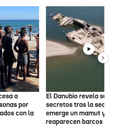
cesa a
El Danubio revela sus
sonas por
secretos tras la sequía:
nados con la
emerge un mamut y
reaparecen barcos nazis