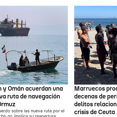
n y Omán acuerdan una
Marruecos pro
va ruta de navegación
decenas de per
Ormuz
delitos relacio
uerdo sobre las nueva ruta por el
crisis de Ceuta
cho no implica su reapertura,