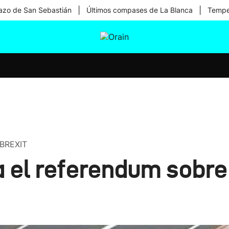
|
|
zo de San Sebastián
Últimos compases de La Blanca
Temper
tura
Ikusmiran
Egural
Salud
Tecnología
BREXIT
a el referendum sobre 