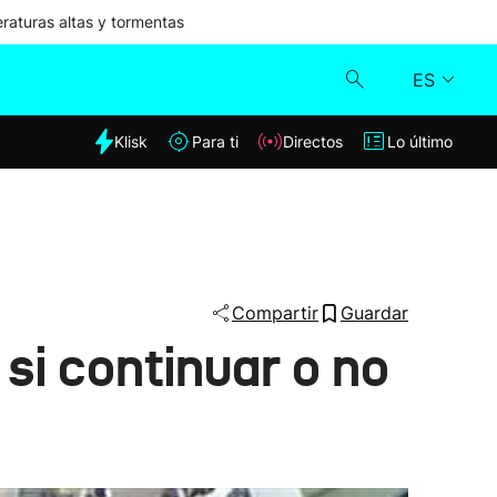
aturas altas y tormentas
ES
dia
Klisk
Para ti
Directos
Lo último
Klisk
Directos
Para ti
Compartir
Guardar
si continuar o no
Lo último