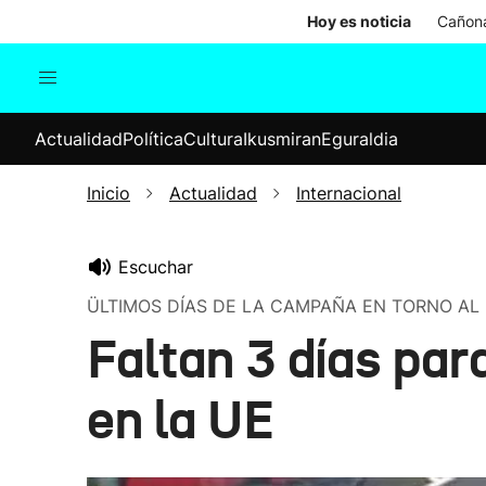
Hoy es noticia
Cañona
Actualidad
Política
Cul
Actualidad
Política
Cultura
Ikusmiran
Eguraldia
Sociedad
Elecciones
Economía
Inicio
Actualidad
Internacional
Internacional
Escuchar
ÜLTIMOS DÍAS DE LA CAMPAÑA EN TORNO AL 
Faltan 3 días par
en la UE