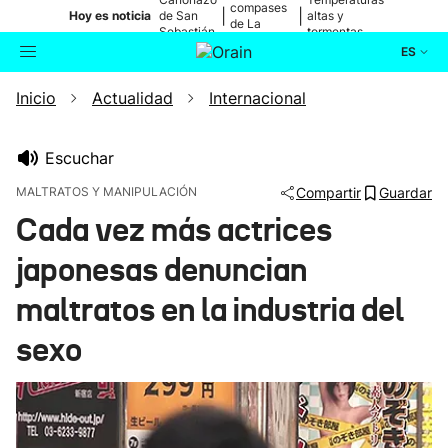
compases
|
|
Hoy es noticia
de San
altas y
de La
Sebastián
tormentas
Blanca
ES
Inicio
Actualidad
Internacional
Actualidad
Buscador
Política
Escuchar
MALTRATOS Y MANIPULACIÓN
Compartir
Guardar
Cultura
Cada vez más actrices
japonesas denuncian
Ikusmiran
maltratos en la industria del
Eguraldia
sexo