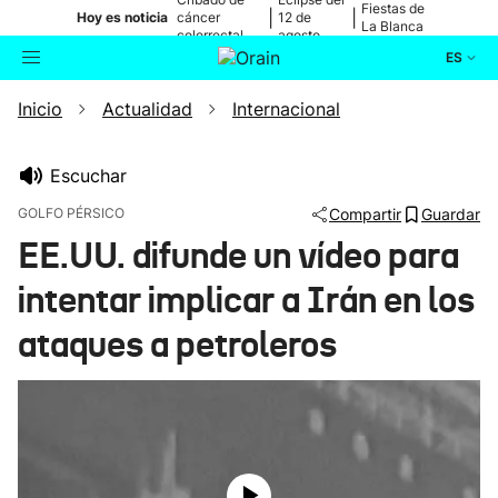
Fiestas de
|
|
Hoy es noticia
cáncer
12 de
La Blanca
colorrectal
agosto
ES
Inicio
Actualidad
Internacional
Actualidad
Buscador
Política
Escuchar
GOLFO PÉRSICO
Compartir
Guardar
Cultura
EE.UU. difunde un vídeo para
intentar implicar a Irán en los
Ikusmiran
ataques a petroleros
Eguraldia