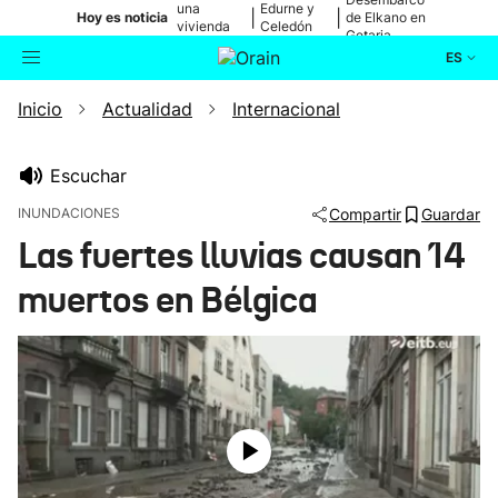
una
Edurne y
|
|
Hoy es noticia
de Elkano en
vivienda
Celedón
Getaria
de Bilbao
Txiki
ES
Inicio
Actualidad
Internacional
Actualidad
Buscador
Política
Escuchar
INUNDACIONES
Compartir
Guardar
Cultura
Las fuertes lluvias causan 14
muertos en Bélgica
Ikusmiran
Eguraldia