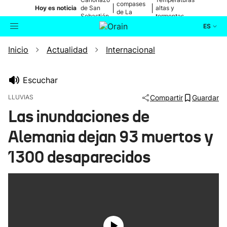
compases
|
|
Hoy es noticia
de San
altas y
de La
Sebastián
tormentas
Blanca
ES
Inicio
Actualidad
Internacional
Actualidad
Buscador
Política
Escuchar
LLUVIAS
Compartir
Guardar
Cultura
Las inundaciones de
Alemania dejan 93 muertos y
Ikusmiran
1300 desaparecidos
Eguraldia