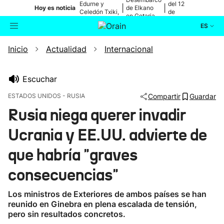
Edurne y
del 12
|
|
Hoy es noticia
de Elkano
Celedón Txiki,
de
en Getaria
en directo
agosto
ES
Inicio
Actualidad
Internacional
Actualidad
Buscador
Política
Escuchar
ESTADOS UNIDOS - RUSIA
Compartir
Guardar
Cultura
Rusia niega querer invadir
Ucrania y EE.UU. advierte de
Ikusmiran
que habría "graves
Eguraldia
consecuencias"
Los ministros de Exteriores de ambos países se han
reunido en Ginebra en plena escalada de tensión,
pero sin resultados concretos.