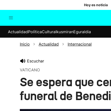
Hoy es noticia
Actualidad
Política
Cul
Actualidad
Política
Cultura
Ikusmiran
Eguraldia
Sociedad
Elecciones
Economía
Inicio
Actualidad
Internacional
Internacional
Escuchar
VATICANO
Se espera que ce
funeral de Bened