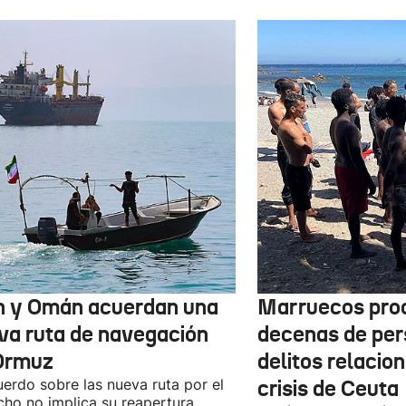
n y Omán acuerdan una
Marruecos pro
va ruta de navegación
decenas de per
Ormuz
delitos relacio
uerdo sobre las nueva ruta por el
crisis de Ceuta
cho no implica su reapertura,