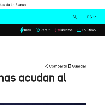
stas de La Blanca
ES
dia
Klisk
Para ti
Directos
Lo último
Klisk
Directos
Para ti
Compartir
Guardar
nas acudan al
Lo último