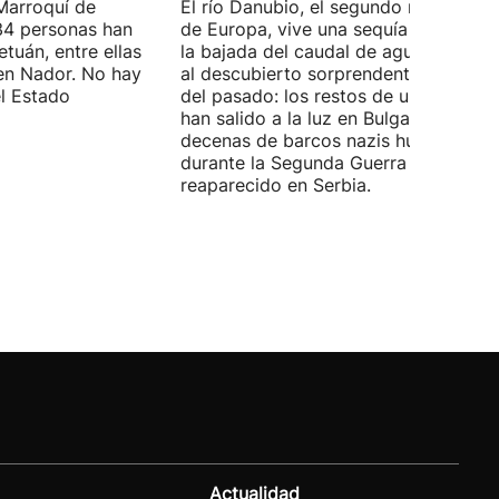
Marroquí de
El río Danubio, el segundo más largo
4 personas han
de Europa, vive una sequía histórica 
tuán, entre ellas
la bajada del caudal de agua ha deja
en Nador. No hay
al descubierto sorprendentes vestigi
el Estado
del pasado: los restos de un mamut
han salido a la luz en Bulgaria y
decenas de barcos nazis hundidos
durante la Segunda Guerra Mundial h
reaparecido en Serbia.
Actualidad