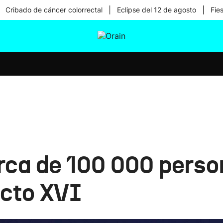
|
|
Cribado de cáncer colorrectal
Eclipse del 12 de agosto
Fie
tura
Ikusmiran
Egural
Salud
Tecnología
rca de 100 000 perso
icto XVI