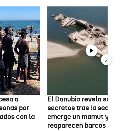
cesa a
El Danubio revela sus
sonas por
secretos tras la sequía:
nados con la
emerge un mamut y
reaparecen barcos nazis