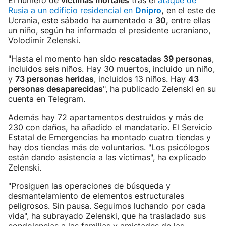
El número de
víctimas mortales
tras el
ataque de
Rusia a un edificio residencial en
Dnipro
,
en el este de
Ucrania, este sábado ha aumentado a
30,
entre ellas
un niño, según ha informado el presidente ucraniano,
Volodimir Zelenski.
"Hasta el momento han sido
rescatadas 39 personas
,
incluidos seis niños. Hay 30 muertos, incluido un niño,
y
73 personas heridas
, incluidos 13 niños. Hay
43
personas desaparecidas
", ha publicado Zelenski en su
cuenta en Telegram.
Además hay 72 apartamentos destruidos y más de
230 con daños, ha añadido el mandatario. El Servicio
Estatal de Emergencias ha montado cuatro tiendas y
hay dos tiendas más de voluntarios. "Los psicólogos
están dando asistencia a las víctimas", ha explicado
Zelenski.
"Prosiguen las operaciones de búsqueda y
desmantelamiento de elementos estructurales
peligrosos. Sin pausa. Seguimos luchando por cada
vida", ha subrayado Zelenski, que ha trasladado sus