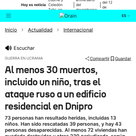
del 12
|
|
Hoy es noticia
Celedón
del
de
Txiki, en
desembarco
agosto
directo
de Elkano
ES
Inicio
Actualidad
Internacional
Actualidad
Buscador
Política
Escuchar
GUERRA EN UCRANIA
Compartir
Guardar
Cultura
Al menos 30 muertos,
incluido un niño, tras el
Ikusmiran
ataque ruso a un edificio
Eguraldia
residencial en Dnipro
73 personas han resultado heridas, incluidas 13
niños. Han sido rescatadas 39 personas, y hay 43
personas desaparecidas. Al menos 72 viviendas han