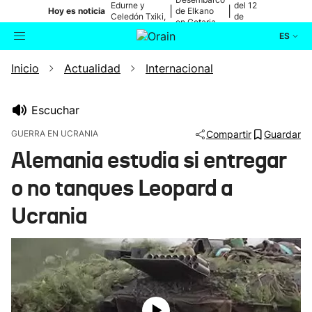
Edurne y
del 12
|
|
Hoy es noticia
de Elkano
Celedón Txiki,
de
en Getaria
en directo
agosto
ES
Inicio
Actualidad
Internacional
Actualidad
Buscador
Política
Escuchar
GUERRA EN UCRANIA
Compartir
Guardar
Cultura
Alemania estudia si entregar
o no tanques Leopard a
Ikusmiran
Ucrania
Eguraldia