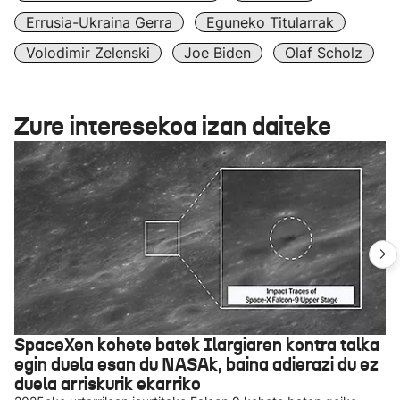
Errusia-Ukraina Gerra
Eguneko Titularrak
Volodimir Zelenski
Joe Biden
Olaf Scholz
Zure interesekoa izan daiteke
SpaceXen kohete batek Ilargiaren kontra talka
egin duela esan du NASAk, baina adierazi du ez
duela arriskurik ekarriko