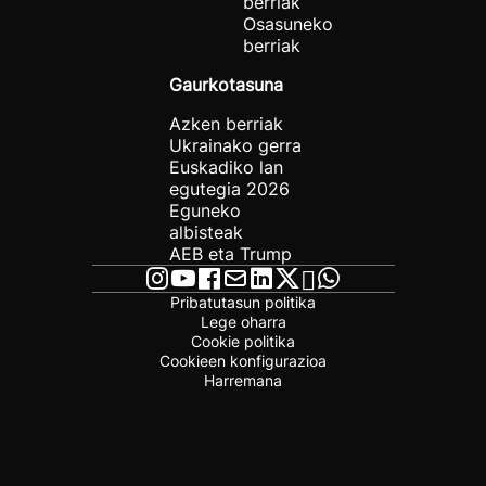
berriak
Osasuneko
berriak
Gaurkotasuna
Azken berriak
Ukrainako gerra
Euskadiko lan
egutegia 2026
Eguneko
albisteak
AEB eta Trump
Pribatutasun politika
Lege oharra
Cookie politika
Cookieen konfigurazioa
Harremana