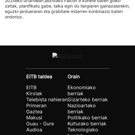
2025eko urtarrilean jaurtitako Falcon 9 kohete baten goiko
zatiak, planifikatu gabe, talka egin du Ilargiaren gainazalarekin,
eguzki-jardueraren eta grabitate-indarren konbinazio baten
ondorioz.
EITB taldea
Orain
EITB
Ekonomiako
Kirolak
berriak
Telebista nahieran
Gizarteko berriak
Primeran
Nazioarteko
Gaztea
berriak
Makusi
Politikako berriak
Guau - Gure
Kulturako berriak
Audioa
Teknologiako