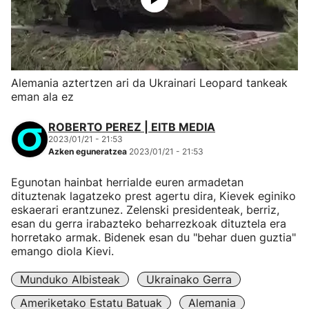
Alemania aztertzen ari da Ukrainari Leopard tankeak
eman ala ez
ROBERTO PEREZ | EITB MEDIA
2023/01/21 - 21:53
Azken eguneratzea
2023/01/21 - 21:53
Egunotan hainbat herrialde euren armadetan
dituztenak lagatzeko prest agertu dira, Kievek eginiko
eskaerari erantzunez. Zelenski presidenteak, berriz,
esan du gerra irabazteko beharrezkoak dituztela era
horretako armak. Bidenek esan du "behar duen guztia"
emango diola Kievi.
Munduko Albisteak
Ukrainako Gerra
Ameriketako Estatu Batuak
Alemania