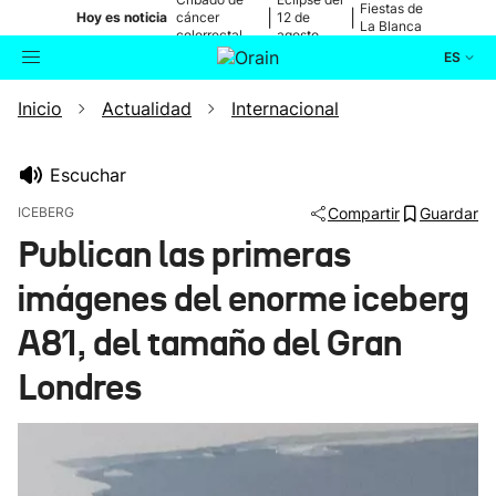
Fiestas de
|
|
Hoy es noticia
cáncer
12 de
La Blanca
colorrectal
agosto
ES
Inicio
Actualidad
Internacional
Actualidad
Buscador
Política
Escuchar
ICEBERG
Compartir
Guardar
Cultura
Publican las primeras
imágenes del enorme iceberg
Ikusmiran
A81, del tamaño del Gran
Eguraldia
Londres