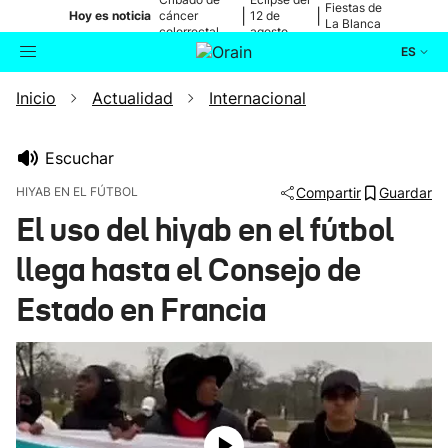
Fiestas de
|
|
Hoy es noticia
cáncer
12 de
La Blanca
colorrectal
agosto
ES
Inicio
Actualidad
Internacional
Actualidad
Buscador
Política
Escuchar
HIYAB EN EL FÚTBOL
Compartir
Guardar
Cultura
El uso del hiyab en el fútbol
llega hasta el Consejo de
Ikusmiran
Estado en Francia
Eguraldia