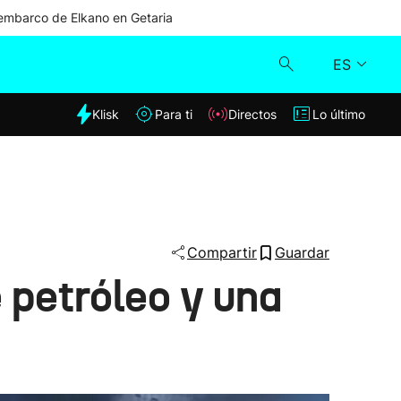
mbarco de Elkano en Getaria
ES
dia
Klisk
Para ti
Directos
Lo último
Klisk
Directos
Para ti
Compartir
Guardar
 petróleo y una
Lo último