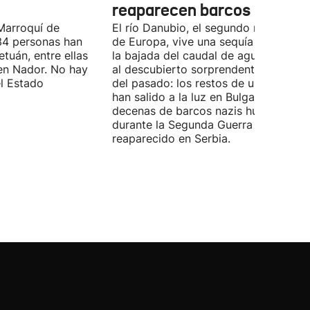
reaparecen barcos nazis
Marroquí de
El río Danubio, el segundo más largo
4 personas han
de Europa, vive una sequía histórica 
tuán, entre ellas
la bajada del caudal de agua ha deja
en Nador. No hay
al descubierto sorprendentes vestigi
el Estado
del pasado: los restos de un mamut
han salido a la luz en Bulgaria y
decenas de barcos nazis hundidos
durante la Segunda Guerra Mundial h
reaparecido en Serbia.