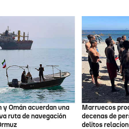
n y Omán acuerdan una
Marruecos pro
va ruta de navegación
decenas de per
Ormuz
delitos relacio