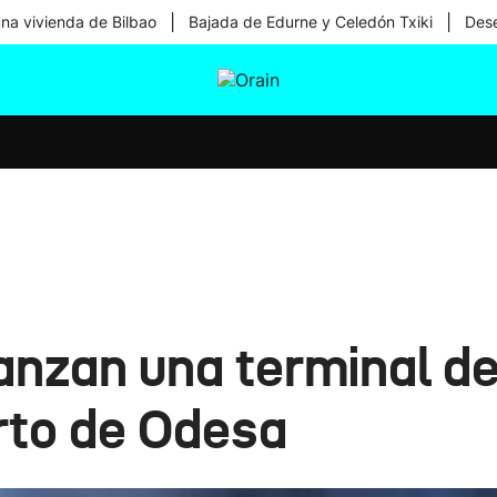
|
|
una vivienda de Bilbao
Bajada de Edurne y Celedón Txiki
Dese
tura
Ikusmiran
Egural
Salud
Tecnología
anzan una terminal de
rto de Odesa