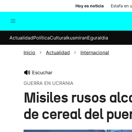
Hoy es noticia
Estafa en 
Actualidad
Política
Cul
Actualidad
Política
Cultura
Ikusmiran
Eguraldia
Sociedad
Elecciones
Economía
Inicio
Actualidad
Internacional
Internacional
Escuchar
GUERRA EN UCRANIA
Misiles rusos alc
de cereal del pue