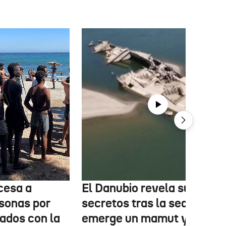
cesa a
El Danubio revela sus
sonas por
secretos tras la sequía:
nados con la
emerge un mamut y