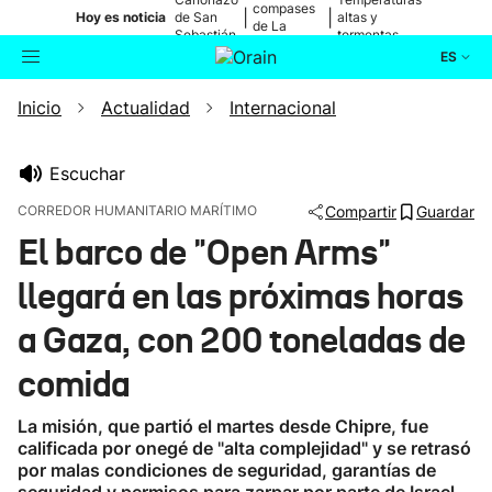
compases
|
|
Hoy es noticia
de San
altas y
de La
Sebastián
tormentas
Blanca
ES
Inicio
Actualidad
Internacional
Actualidad
Buscador
Política
Escuchar
CORREDOR HUMANITARIO MARÍTIMO
Compartir
Guardar
Cultura
El barco de "Open Arms"
llegará en las próximas horas
Ikusmiran
a Gaza, con 200 toneladas de
Eguraldia
comida
La misión, que partió el martes desde Chipre, fue
calificada por onegé de "alta complejidad" y se retrasó
por malas condiciones de seguridad, garantías de