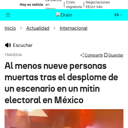
Crisis
Negociaciones
|
|
Hoy es noticia
en
migratoria
EEUU-Irán
Vitoria-
Gasteiz
ES
Inicio
Actualidad
Internacional
Actualidad
Buscador
Política
Escuchar
TRAGEDIA
Compartir
Guardar
Cultura
Al menos nueve personas
muertas tras el desplome de
Ikusmiran
un escenario en un mitin
Eguraldia
electoral en México