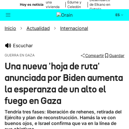
una
Edurne y
|
|
Hoy es noticia
de Elkano en
vivienda
Celedón
Getaria
de Bilbao
Txiki
ES
Inicio
Actualidad
Internacional
Actualidad
Buscador
Política
Escuchar
GUERRA EN GAZA
Compartir
Guardar
Cultura
Una nueva 'hoja de ruta'
anunciada por Biden aumenta
Ikusmiran
la esperanza de un alto el
Eguraldia
fuego en Gaza
Tendría tres fases: liberación de rehenes, retirada del
Ejército y plan de reconstrucción. Hamás la ve con
buenos ojos, e Israel confirma que va en la línea de